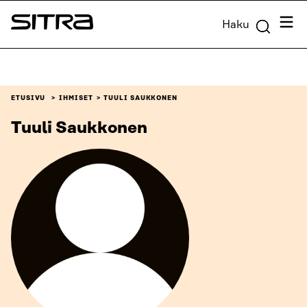
Siirry
Valik
Haku
suoraan
Sitra
sisältöön
↓
ETUSIVU
IHMISET
TUULI SAUKKONEN
Tuuli Saukkonen