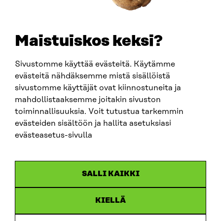
SÄHKÖPOSTI
etunimi.sukunimi@sitra.fi
sitra@sitra.fi
Maistuiskos keksi?
Sivustomme käyttää evästeitä. Käytämme
SITRA SOSIAALISESSA MEDIASSA
evästeitä nähdäksemme mistä sisällöistä
sivustomme käyttäjät ovat kiinnostuneita ja
LinkedIn
mahdollistaaksemme joitakin sivuston
Instagram
toiminnallisuuksia. Voit tutustua tarkemmin
YouTube
evästeiden sisältöön ja hallita asetuksiasi
evästeasetus-sivulla
Sitra 2025
SALLI KAIKKI
Tietosuoja
KIELLÄ
Evästeasetukset
Ilmoituskanava