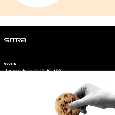
Sitra
OSOITE
Itämerenkatu 11-13, PL 160,
00181 Helsinki
Saapumisohjeet
Y-TUNNUS
0202132-3
PUHELIN
+358 294 618 991