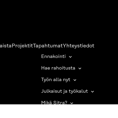
aista
Projektit
Tapahtumat
Yhteystiedot
Ennakointi
Hae rahoitusta
Työn alla nyt
Julkaisut ja työkalut
Mikä Sitra?