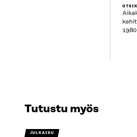
OTSI
Aika
kehi
1980
Tutustu myös
JULKAISU