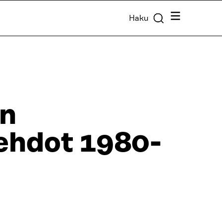
Valikko
Haku
ön
ehdot 1980-