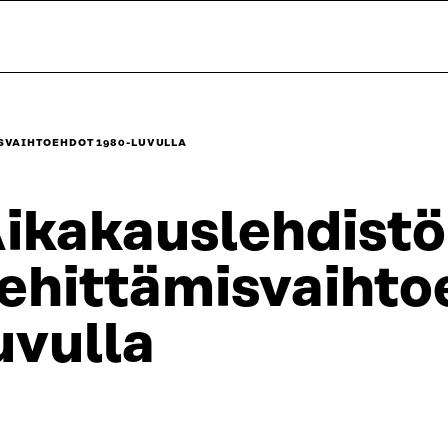
SVAIHTOEHDOT 1980-LUVULLA
ikakauslehdist
ehittämisvaihto
uvulla