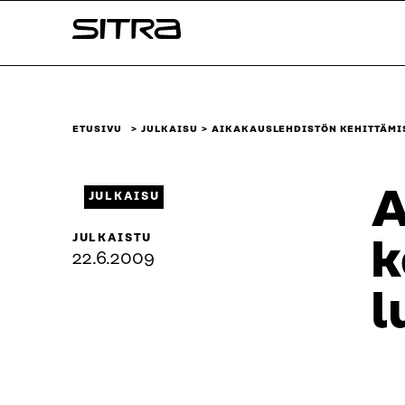
Siirry
Sitra
suoraan
sisältöön
↓
ETUSIVU
JULKAISU
AIKAKAUSLEHDISTÖN KEHITTÄMI
A
JULKAISU
JULKAISTU
k
22.6.2009
l