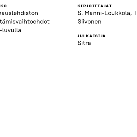
KKO
KIRJOITTAJAT
kauslehdistön
S. Manni-Loukkola, T
ttämisvaihtoehdot
Siivonen
-luvulla
JULKAISIJA
Sitra