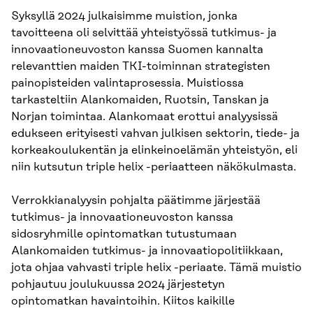
Syksyllä 2024 julkaisimme muistion, jonka
tavoitteena oli selvittää yhteistyössä tutkimus- ja
innovaationeuvoston kanssa Suomen kannalta
relevanttien maiden TKI-toiminnan strategisten
painopisteiden valintaprosessia. Muistiossa
tarkasteltiin Alankomaiden, Ruotsin, Tanskan ja
Norjan toimintaa. Alankomaat erottui analyysissä
edukseen erityisesti vahvan julkisen sektorin, tiede- ja
korkeakoulukentän ja elinkeinoelämän yhteistyön, eli
niin kutsutun triple helix -periaatteen näkökulmasta.
Verrokkianalyysin pohjalta päätimme järjestää
tutkimus- ja innovaationeuvoston kanssa
sidosryhmille opintomatkan tutustumaan
Alankomaiden tutkimus- ja innovaatiopolitiikkaan,
jota ohjaa vahvasti triple helix -periaate. Tämä muistio
pohjautuu joulukuussa 2024 järjestetyn
opintomatkan havaintoihin. Kiitos kaikille