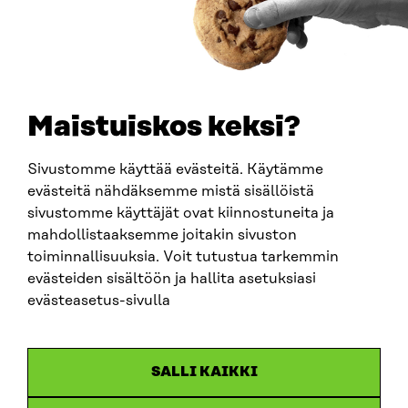
PUHELIN
+358 294 618 991
SÄHKÖPOSTI
etunimi.sukunimi@sitra.fi
sitra@sitra.fi
Maistuiskos keksi?
Sivustomme käyttää evästeitä. Käytämme
SITRA SOSIAALISESSA MEDIASSA
evästeitä nähdäksemme mistä sisällöistä
sivustomme käyttäjät ovat kiinnostuneita ja
LinkedIn
mahdollistaaksemme joitakin sivuston
Instagram
toiminnallisuuksia. Voit tutustua tarkemmin
YouTube
evästeiden sisältöön ja hallita asetuksiasi
evästeasetus-sivulla
Sitra 2025
SALLI KAIKKI