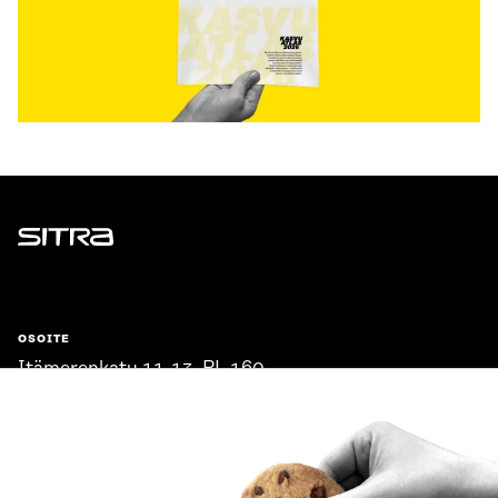
Sitra
OSOITE
Itämerenkatu 11-13, PL 160,
00181 Helsinki
Saapumisohjeet
Y-TUNNUS
0202132-3