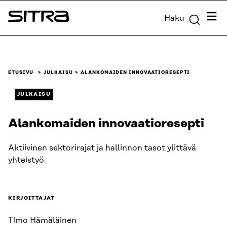
Siirry
Valik
Haku
suoraan
Sitra
sisältöön
↓
ETUSIVU
JULKAISU
ALANKOMAIDEN INNOVAATIORESEPTI
JULKAISU
Alankomaiden innovaatioresepti
Aktiivinen sektorirajat ja hallinnon tasot ylittävä
yhteistyö
KIRJOITTAJAT
Timo Hämäläinen