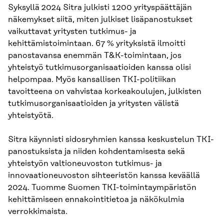
Syksyllä 2024 Sitra julkisti 1200 yrityspäättäjän
näkemykset siitä, miten julkiset lisäpanostukset
vaikuttavat yritysten tutkimus- ja
kehittämistoimintaan. 67 % yrityksistä ilmoitti
panostavansa enemmän T&K-toimintaan, jos
yhteistyö tutkimusorganisaatioiden kanssa olisi
helpompaa. Myös kansallisen TKI-politiikan
tavoitteena on vahvistaa korkeakoulujen, julkisten
tutkimusorganisaatioiden ja yritysten välistä
yhteistyötä.
Sitra käynnisti sidosryhmien kanssa keskustelun TKI-
panostuksista ja niiden kohdentamisesta sekä
yhteistyön valtioneuvoston tutkimus- ja
innovaationeuvoston sihteeristön kanssa keväällä
2024. Tuomme Suomen TKI-toimintaympäristön
kehittämiseen ennakointitietoa ja näkökulmia
verrokkimaista.