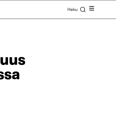
Valikko
Haku
suus
ssa