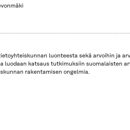
Levonmäki
tietoyhteiskunnan luonteesta sekä arvoihin ja arvo
a luodaan katsaus tutkimuksiin suomalaisten ar
eiskunnan rakentamisen ongelmia.