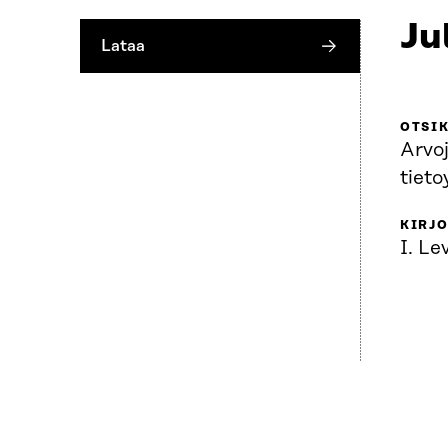
Ju
Lataa
OTSI
Arvo
tiet
KIRJO
I. L