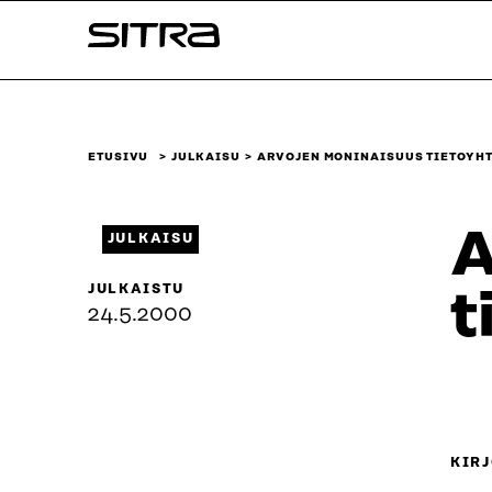
Siirry
Sitra
suoraan
sisältöön
↓
ETUSIVU
JULKAISU
ARVOJEN MONINAISUUS TIETOYH
A
JULKAISU
JULKAISTU
t
24.5.2000
KIRJ