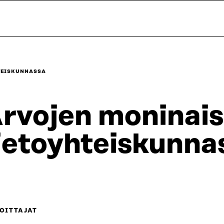
TEISKUNNASSA
rvojen moninai
ietoyhteiskunna
OITTAJAT