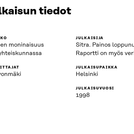
lkaisun tiedot
KKO
JULKAISIJA
jen moninaisuus
Sitra. Painos loppunut.
oyhteiskunnassa
Raportti on myös ver
ITTAJAT
JULKAISUPAIKKA
evonmäki
Helsinki
JULKAISUVUOSI
1998