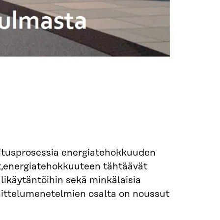
itusprosessia energiatehokkuuden
t,energiatehokkuuteen tähtäävät
likäytäntöihin sekä minkälaisia
nnittelumenetelmien osalta on noussut