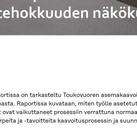
portissa on tarkasteltu Toukovuoren asemakaavo
sta. Raportissa kuvataan, miten työlle asetetu
t ovat vaikuttaneet prosessiin verrattuna normaa
rpeita ja -tavoitteita kaavoitusprosessin ja suu