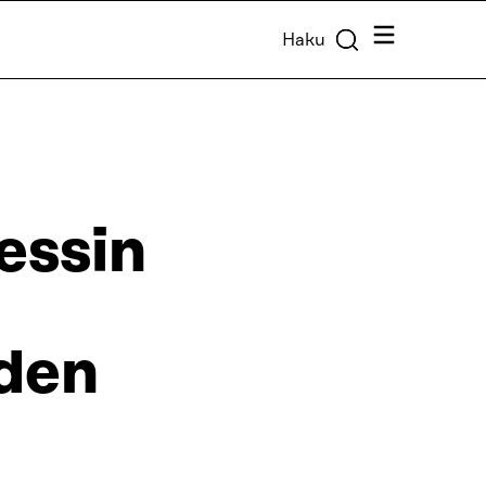
Valikko
Haku
essin
den