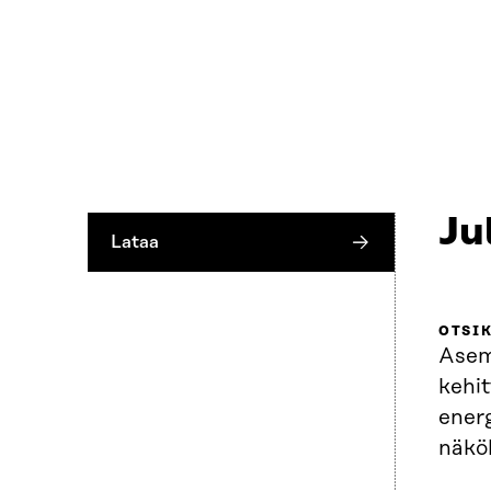
Ju
Lataa
OTSI
Asem
kehi
ener
näkö