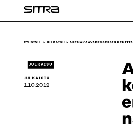
Siirry
Sitra
suoraan
sisältöön
↓
ETUSIVU
JULKAISU
ASEMAKAAVAPROSESSIN KEHITT
A
JULKAISU
JULKAISTU
k
1.10.2012
e
n