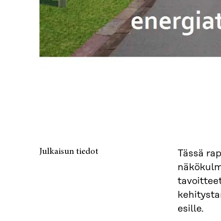
Julkaisun tiedot
Tässä ra
näkökulma
tavoittee
kehitysta
esille.