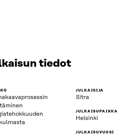
lkaisun tiedot
KKO
JULKAISIJA
akaavaprosessin
Sitra
ttäminen
JULKAISUPAIKKA
giatehokkuuden
Helsinki
kulmasta
JULKAISUVUOSI