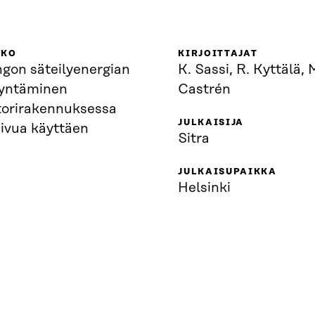
KKO
KIRJOITTAJAT
ngon säteilyenergian
K. Sassi, R. Kyttälä, 
yntäminen
Castrén
torirakennuksessa
JULKAISIJA
julkisivua käyttäen
Sitra
JULKAISUPAIKKA
Helsinki