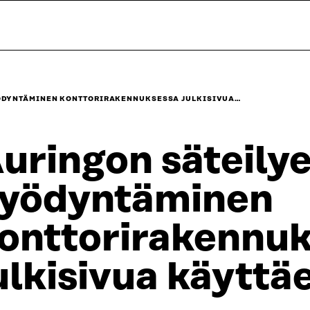
ÖDYNTÄMINEN KONTTORIRAKENNUKSESSA JULKISIVUA…
uringon säteily
yödyntäminen
onttorirakennu
ulkisivua käyttä