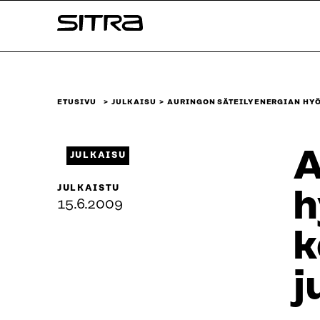
Siirry
Sitra
suoraan
sisältöön
↓
ETUSIVU
JULKAISU
AURINGON SÄTEILYENERGIAN HY
A
JULKAISU
JULKAISTU
h
15.6.2009
k
j