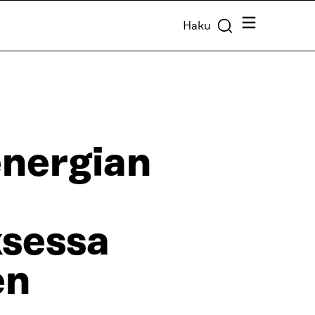
Valikko
Haku
energian
ksessa
en