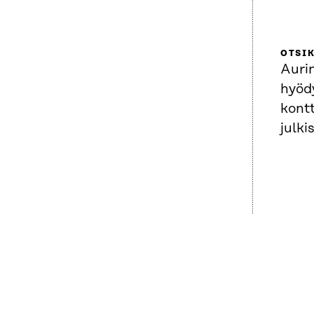
OTSI
Auri
hyöd
kont