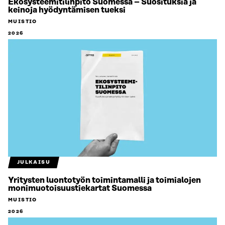
Ekosysteemitilinpito Suomessa – Suosituksia ja
keinoja hyödyntämisen tueksi
MUISTIO
2026
JULKAISU
Yritysten luontotyön toimintamalli ja toimialojen
monimuotoisuustiekartat Suomessa
MUISTIO
2026