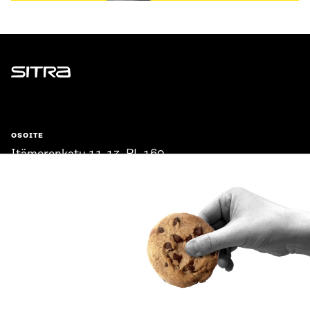
Sitra
OSOITE
Itämerenkatu 11-13, PL 160,
00181 Helsinki
Saapumisohjeet
Y-TUNNUS
0202132-3
PUHELIN
+358 294 618 991
SÄHKÖPOSTI
etunimi.sukunimi@sitra.fi