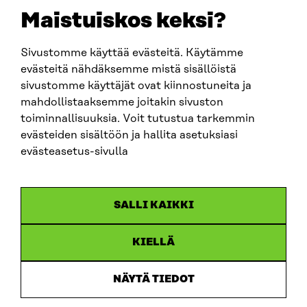
sitra@sitra.fi
Maistuiskos keksi?
Sivustomme käyttää evästeitä. Käytämme
SITRA SOSIAALISESSA MEDIASSA
evästeitä nähdäksemme mistä sisällöistä
sivustomme käyttäjät ovat kiinnostuneita ja
LinkedIn
mahdollistaaksemme joitakin sivuston
Instagram
toiminnallisuuksia. Voit tutustua tarkemmin
YouTube
evästeiden sisältöön ja hallita asetuksiasi
evästeasetus-sivulla
Sitra 2025
SALLI KAIKKI
Tietosuoja
KIELLÄ
Evästeasetukset
Ilmoituskanava
NÄYTÄ TIEDOT
Saavutettavuusseloste
Asiakirjajulkisuus