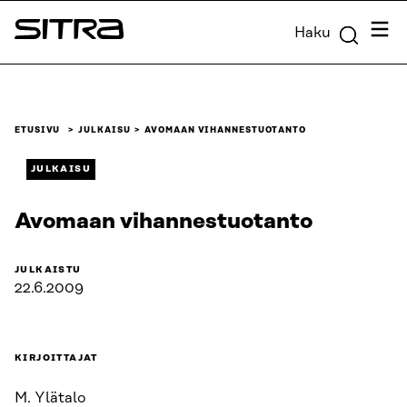
Siirry
Valik
Haku
suoraan
Sitra
sisältöön
↓
ETUSIVU
JULKAISU
AVOMAAN VIHANNESTUOTANTO
JULKAISU
Avomaan vihannestuotanto
JULKAISTU
22.6.2009
KIRJOITTAJAT
M. Ylätalo