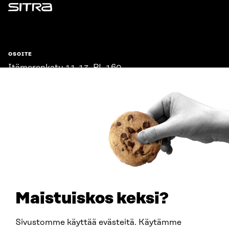
Sitra
OSOITE
Itämerenkatu 11-13, PL 160,
00181 Helsinki
Saapumisohjeet
Y-TUNNUS
0202132-3
PUHELIN
+358 294 618 991
SÄHKÖPOSTI
etunimi.sukunimi@sitra.fi
sitra@sitra.fi
Maistuiskos keksi?
Sivustomme käyttää evästeitä. Käytämme