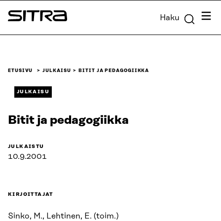
Siirry
Valik
Haku
suoraan
Sitra
sisältöön
↓
ETUSIVU
JULKAISU
BITIT JA PEDAGOGIIKKA
JULKAISU
Bitit ja pedagogiikka
JULKAISTU
10.9.2001
KIRJOITTAJAT
Sinko, M., Lehtinen, E. (toim.)