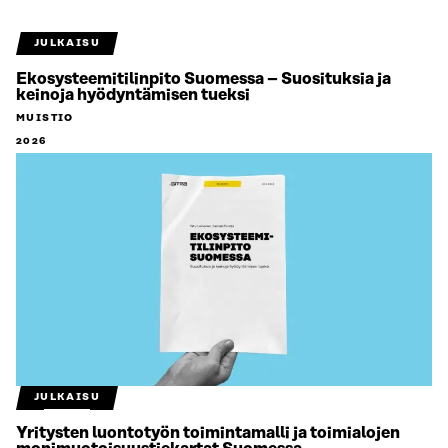
JULKAISU
Ekosysteemitilinpito Suomessa – Suosituksia ja
keinoja hyödyntämisen tueksi
MUISTIO
2026
JULKAISU
Yritysten luontotyön toimintamalli ja toimialojen