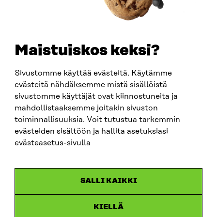
+358 294 618 991
SÄHKÖPOSTI
etunimi.sukunimi@sitra.fi
sitra@sitra.fi
Maistuiskos keksi?
Sivustomme käyttää evästeitä. Käytämme
SITRA SOSIAALISESSA MEDIASSA
evästeitä nähdäksemme mistä sisällöistä
sivustomme käyttäjät ovat kiinnostuneita ja
LinkedIn
mahdollistaaksemme joitakin sivuston
Instagram
toiminnallisuuksia. Voit tutustua tarkemmin
YouTube
evästeiden sisältöön ja hallita asetuksiasi
evästeasetus-sivulla
Sitra 2025
SALLI KAIKKI
Tietosuoja
KIELLÄ
Evästeasetukset