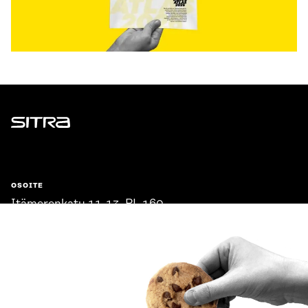
Sitra
OSOITE
Itämerenkatu 11-13, PL 160,
00181 Helsinki
Saapumisohjeet
Y-TUNNUS
0202132-3
PUHELIN