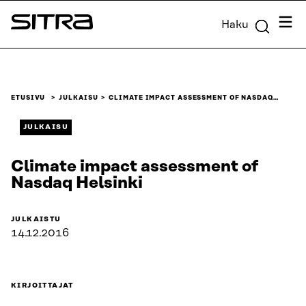
Siirry
Valik
Haku
suoraan
Sitra
sisältöön
↓
ETUSIVU
JULKAISU
CLIMATE IMPACT ASSESSMENT OF NASDAQ…
JULKAISU
Climate impact assessment of
Nasdaq Helsinki
JULKAISTU
14.12.2016
KIRJOITTAJAT