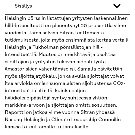
Sisällys
Helsingin pörssiin listattujen yritysten laskennallinen
hiili-intensiteetti on pienentynyt 20 prosenttia viime
vuodesta. Tämä selviää Sitran teettämästä
tutkimuksesta, joka myös ensimmäistä kertaa vertaili
Helsingin ja Tukholman pörssilistojen hiili-
intensiteettiä. Muutos on merkittävä ja osoittaa
sijoittajien ja yritysten tekevän aidosti työtä
ilmastoriskien vähentämiseksi. Samalla päivitettiin
myös sijoittajatyökalu, jonka avulla sijoittajat voivat
itse arvioida omien suomalaisten sijoitustensa CO2-
intensiteettiä eli sitä, kuinka paljon
hiilidioksidipäästöjä syntyy suhteessa yhtiön
markkina-arvoon ja sijoittajan omistusosuuteen.
Raportti on jatkoa viime vuonna Sitran yhdessä
Nasdaq Helsingin ja Climate Leadership Councilin
kanssa toteuttamalle tutkimukselle.