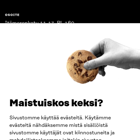
OSOITE
Itämerenkatu 11-13, PL 160,
00181 Helsinki
Saapumisohjeet
Y-TUNNUS
0202132-3
PUHELIN
+358 294 618 991
SÄHKÖPOSTI
etunimi.sukunimi@sitra.fi
sitra@sitra.fi
Maistuiskos keksi?
Sivustomme käyttää evästeitä. Käytämme
SITRA SOSIAALISESSA MEDIASSA
evästeitä nähdäksemme mistä sisällöistä
sivustomme käyttäjät ovat kiinnostuneita ja
LinkedIn