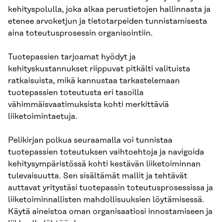
kehityspolulla, joka alkaa perustietojen hallinnasta ja
etenee arvoketjun ja tietotarpeiden tunnistamisesta
aina toteutusprosessin organisointiin.
Tuotepassien tarjoamat hyödyt ja
kehityskustannukset riippuvat pitkälti valituista
ratkaisuista, mikä kannustaa tarkastelemaan
tuotepassien toteutusta eri tasoilla
vähimmäisvaatimuksista kohti merkittäviä
liiketoimintaetuja.
Pelikirjan polkua seuraamalla voi tunnistaa
tuotepassien toteutuksen vaihtoehtoja ja navigoida
kehitysympäristössä kohti kestävän liiketoiminnan
tulevaisuutta. Sen sisältämät mallit ja tehtävät
auttavat yritystäsi tuotepassin toteutusprosessissa ja
liiketoiminnallisten mahdollisuuksien löytämisessä.
Käytä aineistoa oman organisaatiosi innostamiseen ja