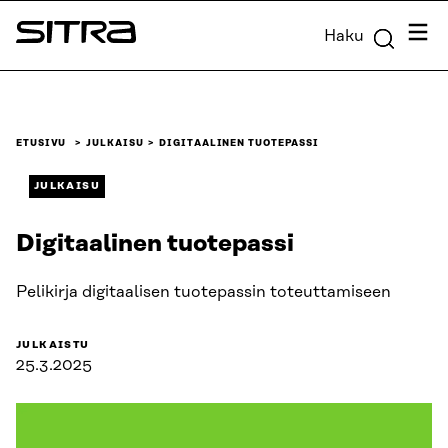
Siirry
Valik
Haku
suoraan
Sitra
sisältöön
↓
ETUSIVU
JULKAISU
DIGITAALINEN TUOTEPASSI
JULKAISU
Digitaalinen tuotepassi
Pelikirja digitaalisen tuotepassin toteuttamiseen
JULKAISTU
25.3.2025