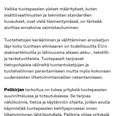
Vaikka tuotepassien yleiset määritykset, kuten
sisältövaatimusten ja teknisten standardien
kuvaukset, ovat vielä täsmentymässä, on tärkeää
aloittaa ennakoiva valmistautuminen.
Tuotetietojen kerääminen ja välittäminen arvoketjun
läpi koko tuotteen elinkaaren on todellisuutta EU:n
sisämarkkinoilla jo lähivuosina alkaen akku-, tekstiili-
ja terästuotteista. Tuotepassit tarjoavat
tietopohjaisia välineitä tuotantoketjujen ja
tuotehallinnan parantamiseen mutta myös kokonaan
uudenlaisten liiketoimintamallien rakentamiseen.
Pelikirjan
tarkoitus on tukea yrityksiä tuotepassien
suunnittelussa ja toteutuksessa. Se tarjoaa
näkökulmia, tietoa ja käytännön ohjeita, joiden avulla
käynnistää tuotepassien kehitysprosessi oman
liiketoiminnan lähtökohdista. Pelikirja ohjaa yrityksiä