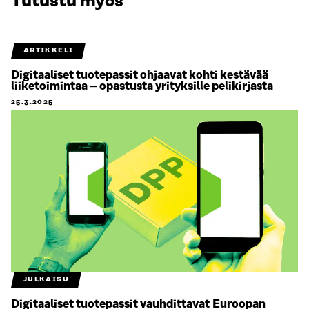
Tutustu myös
ARTIKKELI
Digitaaliset tuotepassit ohjaavat kohti kestävää
liiketoimintaa – opastusta yrityksille pelikirjasta
25.3.2025
JULKAISU
Digitaaliset tuotepassit vauhdittavat Euroopan