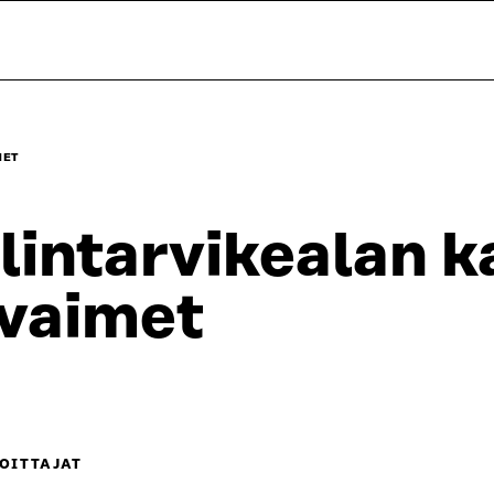
MET
lintarvikealan 
vaimet
OITTAJAT