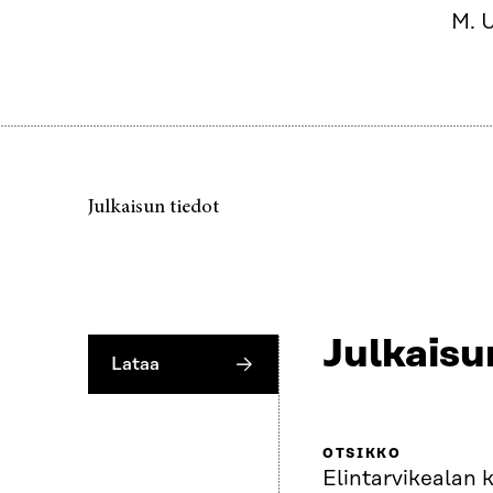
M. U
Julkaisun tiedot
Julkaisu
Lataa
OTSIKKO
Elintarvikealan 