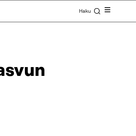
Valikko
Haku
kasvun