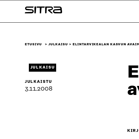
Siirry
Sitra
suoraan
sisältöön
↓
ETUSIVU
JULKAISU
ELINTARVIKEALAN KASVUN AVAI
E
JULKAISU
JULKAISTU
a
3.11.2008
KIRJ