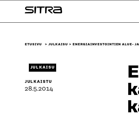
Siirry
Sitra
suoraan
sisältöön
↓
ETUSIVU
JULKAISU
ENERGIAINVESTOINTIEN ALUE- 
E
JULKAISU
JULKAISTU
k
28.5.2014
k