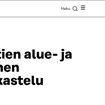
Valikko
Haku
ien alue- ja
nen
kastelu