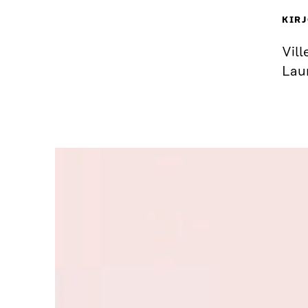
KIRJ
Vill
Lau