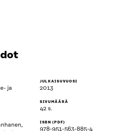
edot
JULKAISUVUOSI
e- ja
2013
SIVUMÄÄRÄ
u
42 s.
ISBN (PDF)
Vanhanen,
978-951-563-885-4