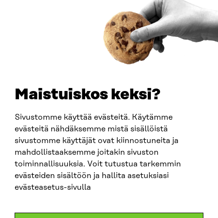
Y-TUNNUS
0202132-3
PUHELIN
+358 294 618 991
SÄHKÖPOSTI
etunimi.sukunimi@sitra.fi
sitra@sitra.fi
Maistuiskos keksi?
Sivustomme käyttää evästeitä. Käytämme
SITRA SOSIAALISESSA MEDIASSA
evästeitä nähdäksemme mistä sisällöistä
sivustomme käyttäjät ovat kiinnostuneita ja
LinkedIn
mahdollistaaksemme joitakin sivuston
Instagram
toiminnallisuuksia. Voit tutustua tarkemmin
YouTube
evästeiden sisältöön ja hallita asetuksiasi
evästeasetus-sivulla