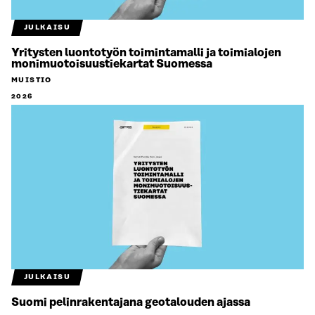
JULKAISU
Yritysten luontotyön toimintamalli ja toimialojen
monimuotoisuustiekartat Suomessa
MUISTIO
2026
JULKAISU
Suomi pelinrakentajana geotalouden ajassa