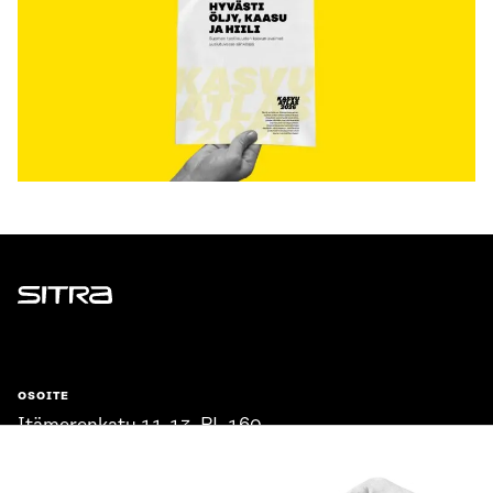
Sitra
OSOITE
Itämerenkatu 11-13, PL 160,
00181 Helsinki
Saapumisohjeet