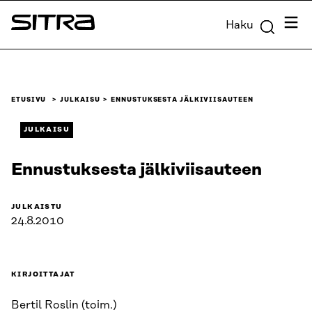
Siirry
Valik
Haku
suoraan
Sitra
sisältöön
↓
ETUSIVU
JULKAISU
ENNUSTUKSESTA JÄLKIVIISAUTEEN
JULKAISU
Ennustuksesta jälkiviisauteen
JULKAISTU
24.8.2010
KIRJOITTAJAT
Bertil Roslin (toim.)