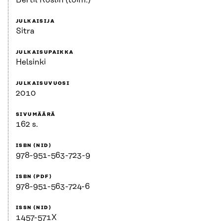
Bertil Roslin (toim.)
JULKAISIJA
Sitra
JULKAISUPAIKKA
Helsinki
JULKAISUVUOSI
2010
SIVUMÄÄRÄ
162 s.
ISBN (NID)
978-951-563-723-9
ISBN (PDF)
978-951-563-724-6
ISSN (NID)
1457-571X