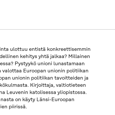
inta ulottuu entistä konkreettisemmin
dellinen kehitys yhtä jalkaa? Millainen
oudessa? Pystyykö unioni lunastamaan
 valottaa Euroopan unionin politiikan
pan unionin politiikan tavoitteiden ja
ökulmasta. Kirjoittaja, valtiotieteen
na Leuvenin katolisessa yliopistossa.
innasta on käyty Länsi-Euroopan
en piirissä.