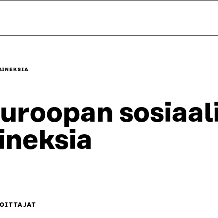
AINEKSIA
uroopan sosiaal
ineksia
OITTAJAT