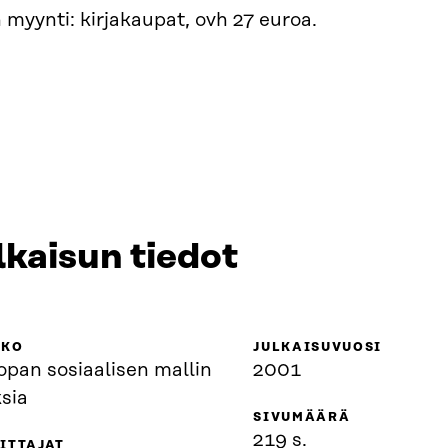
 myynti: kirjakaupat, ovh 27 euroa.
lkaisun tiedot
KKO
JULKAISUVUOSI
opan sosiaalisen mallin
2001
sia
SIVUMÄÄRÄ
219 s.
ITTAJAT