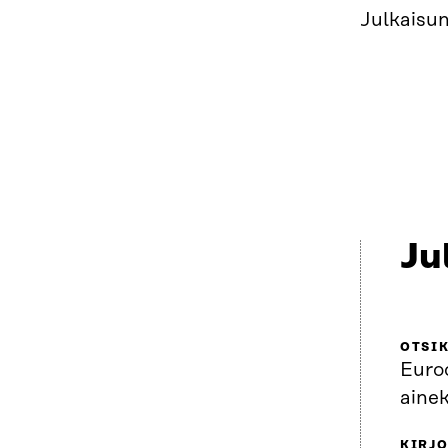
Julkaisun
Ju
OTSI
Euro
ainek
KIRJO