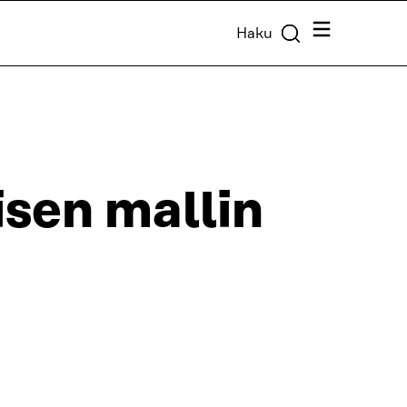
Valikko
Haku
isen mallin