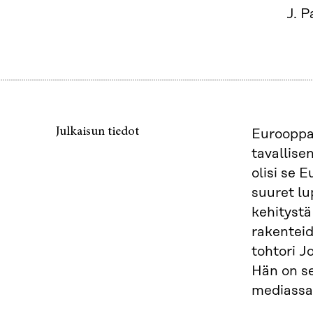
J. P
Julkaisun tiedot
Eurooppa 
tavallise
olisi se 
suuret lu
kehitystä
rakenteid
tohtori J
Hän on se
mediassa,