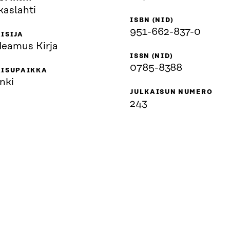
kaslahti
ISBN (NID)
951-662-837-0
ISIJA
eamus Kirja
ISSN (NID)
0785-8388
AISUPAIKKA
nki
JULKAISUN NUMERO
243