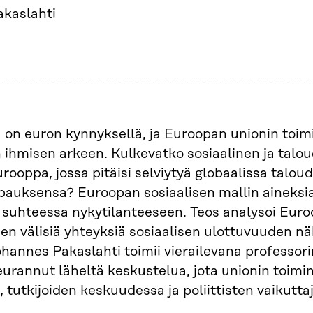
akaslahti
on euron kynnyksellä, ja Euroopan unionin toim
n ihmisen arkeen. Kulkevatko sosiaalinen ja talou
Eurooppa, jossa pitäisi selviytyä globaalissa tal
pauksensa? Euroopan sosiaalisen mallin aineksia
 suhteessa nykytilanteeseen. Teos analysoi Euroo
en välisiä yhteyksiä sosiaalisen ulottuvuuden näk
ohannes Pakaslahti toimii vierailevana professori
urannut läheltä keskustelua, jota unionin toim
 tutkijoiden keskuudessa ja poliittisten vaikuttaji