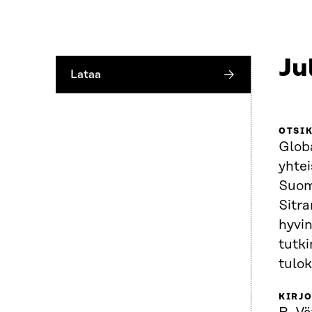
Ju
Lataa
OTSI
Globa
yhtei
Suom
Sitran globaalisa
hyvin
tutk
tulok
KIRJO