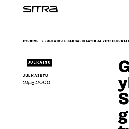
Siirry
Sitra
suoraan
sisältöön
↓
ETUSIVU
JULKAISU
GLOBALISAATIO JA YHTEISKUNTA
G
JULKAISU
JULKAISTU
y
24.5.2000
S
g