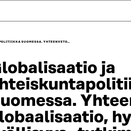
POLITIIKKA SUOMESSA. YHTEENVETO…
lobalisaatio ja
hteiskuntapoliti
uomessa. Yhtee
lobaalisaatio, hy