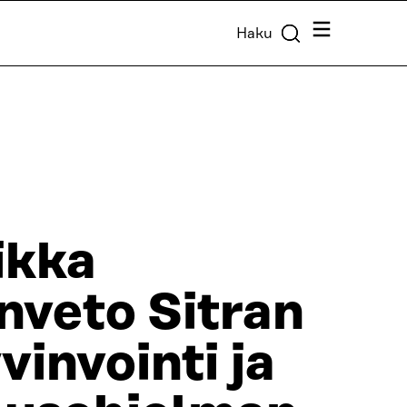
Valikko
Haku
ikka
nveto Sitran
vinvointi ja