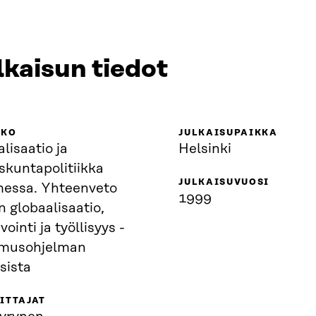
lkaisun tiedot
KKO
JULKAISUPAIKKA
lisaatio ja
Helsinki
skuntapolitiikka
JULKAISUVUOSI
essa. Yhteenveto
1999
atio,
vointi ja työllisyys -
imusohjelman
sista
ITTAJAT