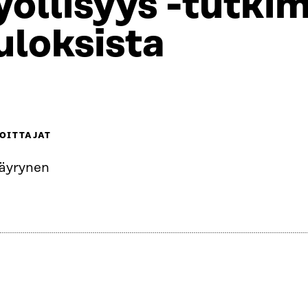
yöllisyys -tutk
uloksista
OITTAJAT
Väyrynen