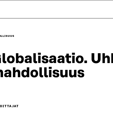
OLLISUUS
lobalisaatio. Uh
ahdollisuus
OITTAJAT