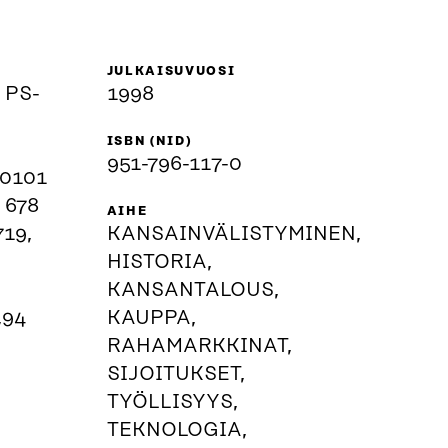
JULKAISUVUOSI
 PS-
1998
ISBN (NID)
951-796-117-0
40101
) 678
AIHE
719,
KANSAINVÄLISTYMINEN,
HISTORIA,
KANSANTALOUS,
,94
KAUPPA,
RAHAMARKKINAT,
SIJOITUKSET,
TYÖLLISYYS,
TEKNOLOGIA,