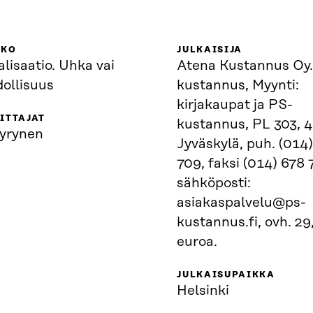
KKO
JULKAISIJA
lisaatio. Uhka vai
Atena Kustannus Oy.
ollisuus
kustannus, Myynti:
kirjakaupat ja PS-
ITTAJAT
kustannus, PL 303, 
äyrynen
Jyväskylä, puh. (014
709, faksi (014) 678 
sähköposti:
asiakaspalvelu@ps-
kustannus.fi, ovh. 29
euroa.
JULKAISUPAIKKA
Helsinki