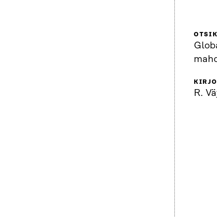
OTSI
Globa
mahd
KIRJO
R. V