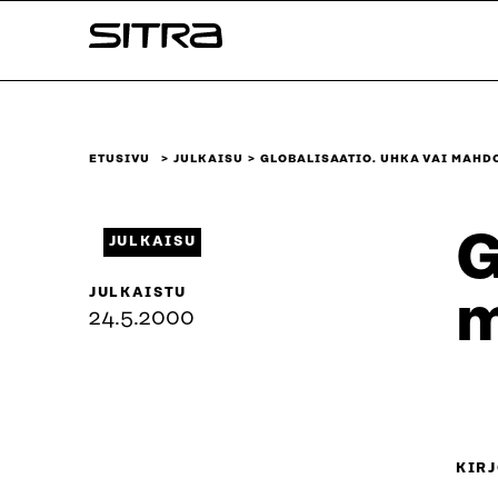
Siirry
Sitra
suoraan
sisältöön
↓
ETUSIVU
JULKAISU
GLOBALISAATIO. UHKA VAI MAHD
G
JULKAISU
JULKAISTU
m
24.5.2000
KIRJ