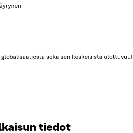
Väyrynen
globalisaatiosta sekä sen keskeisistä ulottuvuuks
lkaisun tiedot