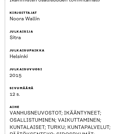
Ikäihmisten osallisuuden toimintamalli
KIRJOITTAJAT
Noora Wallin
JULKAISIJA
Sitra
JULKAISUPAIKKA
Helsinki
JULKAISUVUOSI
2015
SIVUMÄÄRÄ
12 s.
AIHE
VANHUSNEUVOSTOT; IKÄÄNTYNEET;
OSALLISTUMINEN; VAIKUTTAMINEN;
KUNTALAISET; TURKU; KUNTAPALVELUT;