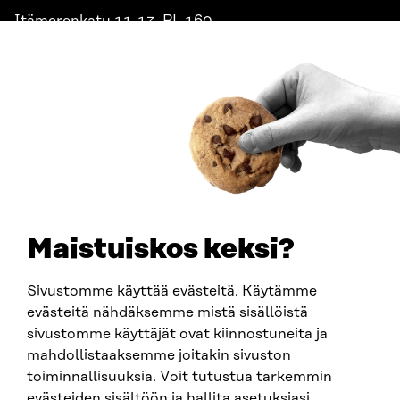
Itämerenkatu 11-13, PL 160,
00181 Helsinki
Saapumisohjeet
Y-TUNNUS
0202132-3
PUHELIN
+358 294 618 991
SÄHKÖPOSTI
etunimi.sukunimi@sitra.fi
sitra@sitra.fi
Maistuiskos keksi?
Sivustomme käyttää evästeitä. Käytämme
SITRA SOSIAALISESSA MEDIASSA
evästeitä nähdäksemme mistä sisällöistä
sivustomme käyttäjät ovat kiinnostuneita ja
LinkedIn
mahdollistaaksemme joitakin sivuston
Instagram
toiminnallisuuksia. Voit tutustua tarkemmin
YouTube
evästeiden sisältöön ja hallita asetuksiasi