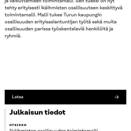
ja vaikuttamisen toimintamalli. Sen tueksi on nyt
tehty erityisesti ikäihmisten osallisuuteen keskittyvä
toimintamalli. Malli tukee Turun kaupungin
osallisuuden erityisasiantuntijan työtä sekä muita
osallisuuden parissa työskenteleviä henkilöitä ja
ryhmiä.
Lataa
Julkaisun tiedot
OTSIKKO