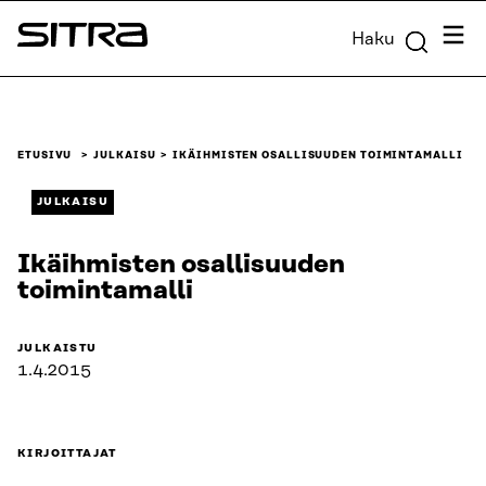
Siirry
Valik
Haku
suoraan
Sitra
sisältöön
↓
ETUSIVU
JULKAISU
IKÄIHMISTEN OSALLISUUDEN TOIMINTAMALLI
JULKAISU
Ikäihmisten osallisuuden
toimintamalli
JULKAISTU
1.4.2015
KIRJOITTAJAT