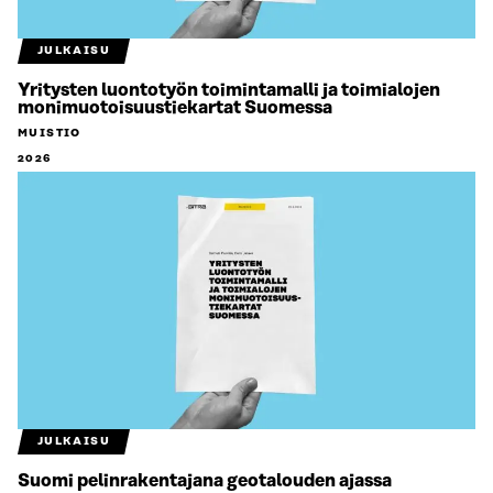
JULKAISU
Yritysten luontotyön toimintamalli ja toimialojen
monimuotoisuustiekartat Suomessa
MUISTIO
2026
JULKAISU
Suomi pelinrakentajana geotalouden ajassa