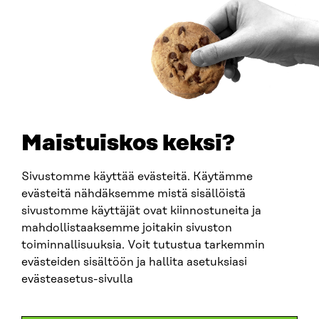
Y-TUNNUS
0202132-3
PUHELIN
+358 294 618 991
SÄHKÖPOSTI
etunimi.sukunimi@sitra.fi
sitra@sitra.fi
Maistuiskos keksi?
Sivustomme käyttää evästeitä. Käytämme
SITRA SOSIAALISESSA MEDIASSA
evästeitä nähdäksemme mistä sisällöistä
sivustomme käyttäjät ovat kiinnostuneita ja
LinkedIn
mahdollistaaksemme joitakin sivuston
Instagram
toiminnallisuuksia. Voit tutustua tarkemmin
YouTube
evästeiden sisältöön ja hallita asetuksiasi
evästeasetus-sivulla