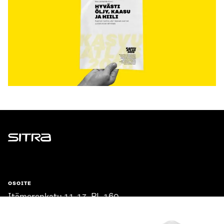
Sitra
OSOITE
Itämerenkatu 11-13, PL 160,
00181 Helsinki
Saapumisohjeet