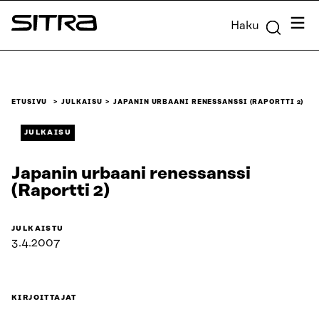
Siirry
Valik
Haku
suoraan
Sitra
sisältöön
↓
ETUSIVU
JULKAISU
JAPANIN URBAANI RENESSANSSI (RAPORTTI 2)
JULKAISU
Japanin urbaani renessanssi
(Raportti 2)
JULKAISTU
3.4.2007
KIRJOITTAJAT