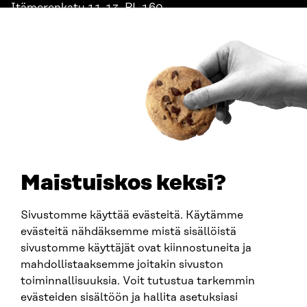
Itämerenkatu 11-13, PL 160,
00181 Helsinki
Saapumisohjeet
Y-TUNNUS
0202132-3
PUHELIN
+358 294 618 991
SÄHKÖPOSTI
etunimi.sukunimi@sitra.fi
sitra@sitra.fi
Maistuiskos keksi?
Sivustomme käyttää evästeitä. Käytämme
SITRA SOSIAALISESSA MEDIASSA
evästeitä nähdäksemme mistä sisällöistä
sivustomme käyttäjät ovat kiinnostuneita ja
LinkedIn
mahdollistaaksemme joitakin sivuston
Instagram
toiminnallisuuksia. Voit tutustua tarkemmin
YouTube
evästeiden sisältöön ja hallita asetuksiasi