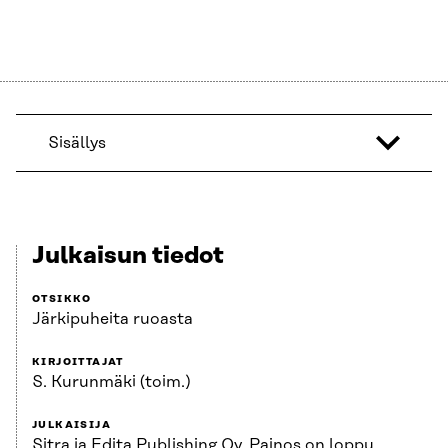
Sisällys
Julkaisun tiedot
OTSIKKO
Järkipuheita ruoasta
KIRJOITTAJAT
S. Kurunmäki (toim.)
JULKAISIJA
Sitra ja Edita Publishing Oy. Painos on loppu.