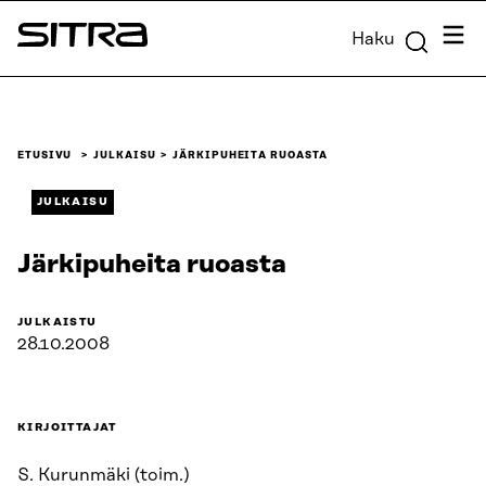
Siirry
Valik
Haku
suoraan
Sitra
sisältöön
↓
ETUSIVU
JULKAISU
JÄRKIPUHEITA RUOASTA
JULKAISU
Järkipuheita ruoasta
JULKAISTU
28.10.2008
KIRJOITTAJAT
S. Kurunmäki (toim.)