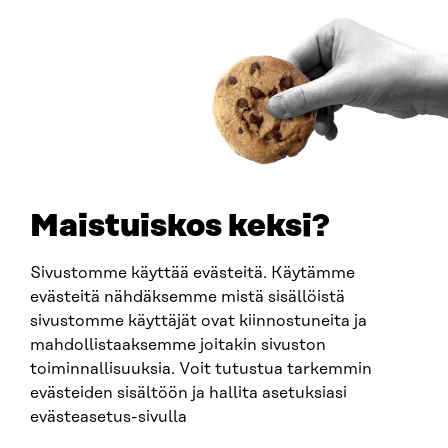
Saapumisohjeet
Y-TUNNUS
0202132-3
PUHELIN
+358 294 618 991
SÄHKÖPOSTI
etunimi.sukunimi@sitra.fi
sitra@sitra.fi
Maistuiskos keksi?
Sivustomme käyttää evästeitä. Käytämme
SITRA SOSIAALISESSA MEDIASSA
evästeitä nähdäksemme mistä sisällöistä
sivustomme käyttäjät ovat kiinnostuneita ja
LinkedIn
mahdollistaaksemme joitakin sivuston
Instagram
toiminnallisuuksia. Voit tutustua tarkemmin
YouTube
evästeiden sisältöön ja hallita asetuksiasi
evästeasetus-sivulla