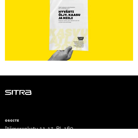
Sitra
OSOITE
Itämerenkatu 11-13, PL 160,
00181 Helsinki