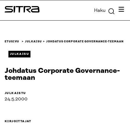
Siirry
Valik
Haku
suoraan
Sitra
sisältöön
↓
ETUSIVU
JULKAISU
JOHDATUS CORPORATE GOVERNANCE-TEEMAAN
JULKAISU
Johdatus Corporate Governance-
teemaan
JULKAISTU
24.5.2000
KIRJOITTAJAT