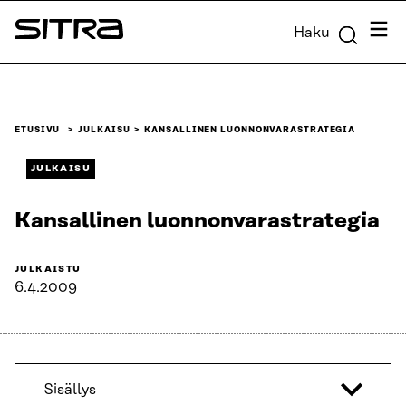
Siirry
Valik
Haku
suoraan
Sitra
sisältöön
↓
ETUSIVU
JULKAISU
KANSALLINEN LUONNONVARASTRATEGIA
JULKAISU
Kansallinen luonnonvarastrategia
JULKAISTU
6.4.2009
Sisällys