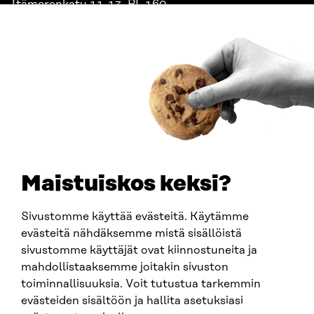
Itämerenkatu 11-13, PL 160,
00181 Helsinki
Saapumisohjeet
Y-TUNNUS
0202132-3
PUHELIN
+358 294 618 991
SÄHKÖPOSTI
etunimi.sukunimi@sitra.fi
sitra@sitra.fi
Maistuiskos keksi?
Sivustomme käyttää evästeitä. Käytämme
SITRA SOSIAALISESSA MEDIASSA
evästeitä nähdäksemme mistä sisällöistä
sivustomme käyttäjät ovat kiinnostuneita ja
LinkedIn
mahdollistaaksemme joitakin sivuston
Instagram
toiminnallisuuksia. Voit tutustua tarkemmin
YouTube
evästeiden sisältöön ja hallita asetuksiasi