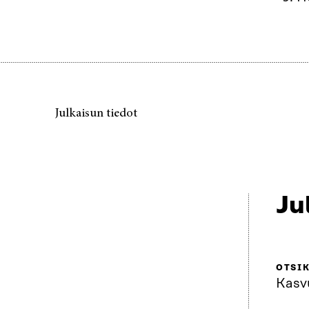
Julkaisun tiedot
Ju
OTSI
Kasvu