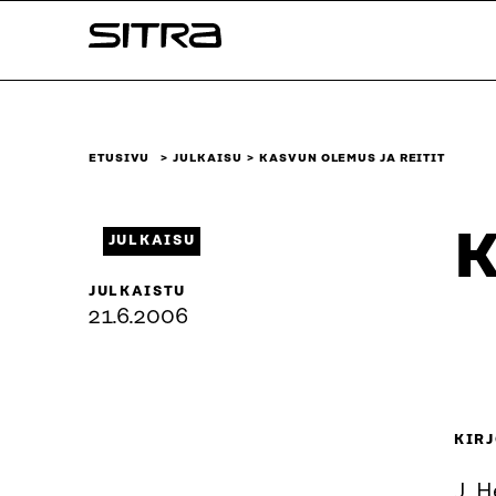
Siirry
Sitra
suoraan
sisältöön
↓
ETUSIVU
JULKAISU
KASVUN OLEMUS JA REITIT
K
JULKAISU
JULKAISTU
21.6.2006
KIRJ
J. H