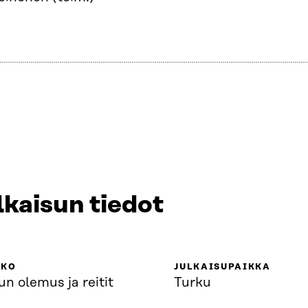
lkaisun tiedot
KKO
JULKAISUPAIKKA
n olemus ja reitit
Turku