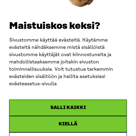
SÄHKÖPOSTI
etunimi.sukunimi@sitra.fi
sitra@sitra.fi
Maistuiskos keksi?
Sivustomme käyttää evästeitä. Käytämme
SITRA SOSIAALISESSA MEDIASSA
evästeitä nähdäksemme mistä sisällöistä
sivustomme käyttäjät ovat kiinnostuneita ja
LinkedIn
mahdollistaaksemme joitakin sivuston
Instagram
toiminnallisuuksia. Voit tutustua tarkemmin
YouTube
evästeiden sisältöön ja hallita asetuksiasi
evästeasetus-sivulla
Sitra 2025
SALLI KAIKKI
Tietosuoja
KIELLÄ
Evästeasetukset
Ilmoituskanava