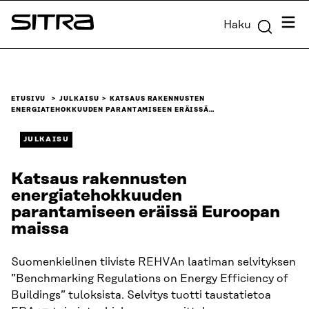
Siirry
Valik
Haku
suoraan
Sitra
sisältöön
↓
ETUSIVU
JULKAISU
KATSAUS RAKENNUSTEN
ENERGIATEHOKKUUDEN PARANTAMISEEN ERÄISSÄ…
JULKAISU
Katsaus rakennusten
energiatehokkuuden
parantamiseen eräissä Euroopan
maissa
Suomenkielinen tiiviste REHVAn laatiman selvityksen
”Benchmarking Regulations on Energy Efficiency of
Buildings” tuloksista. Selvitys tuotti taustatietoa