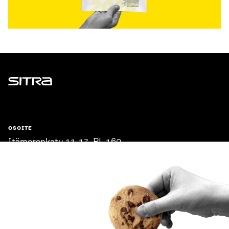
Sitra
OSOITE
Itämerenkatu 11-13, PL 160,
00181 Helsinki
Saapumisohjeet
Y-TUNNUS
0202132-3
PUHELIN
+358 294 618 991