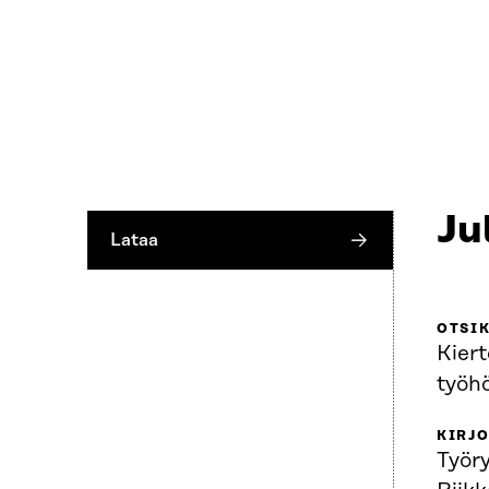
Ju
Lataa
OTSI
Kier
työh
KIRJO
Työr