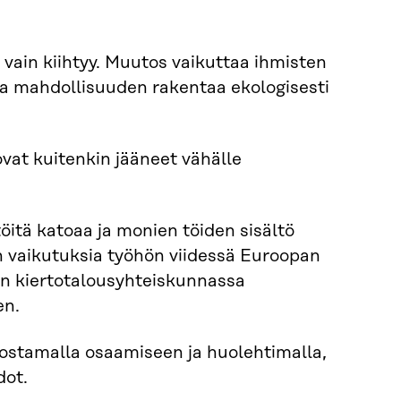
 vain kiihtyy. Muutos vaikuttaa ihmisten
aa mahdollisuuden rakentaa ekologisesti
vat kuitenkin jääneet vähälle
töitä katoaa ja monien töiden sisältö
n vaikutuksia työhön viidessä Euroopan
ään kiertotalousyhteiskunnassa
en.
nostamalla osaamiseen ja huolehtimalla,
dot.