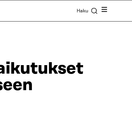
Valikko
Haku
aikutukset
seen