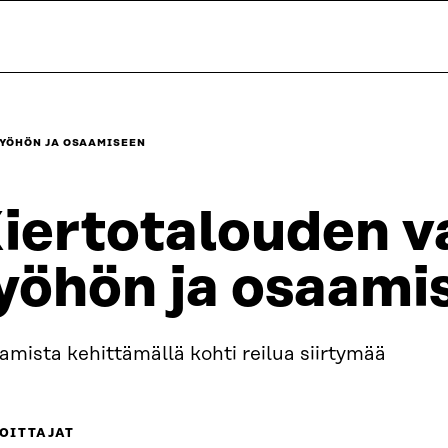
TYÖHÖN JA OSAAMISEEN
iertotalouden v
yöhön ja osaami
mista kehittämällä kohti reilua siirtymää
OITTAJAT