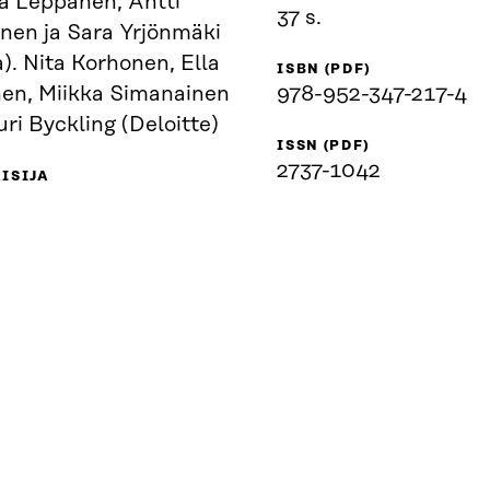
ka Leppänen, Antti
37 s.
inen ja Sara Yrjönmäki
a). Nita Korhonen, Ella
ISBN (PDF)
nen, Miikka Simanainen
978-952-347-217-4
uri Byckling (Deloitte)
ISSN (PDF)
2737-1042
ISIJA