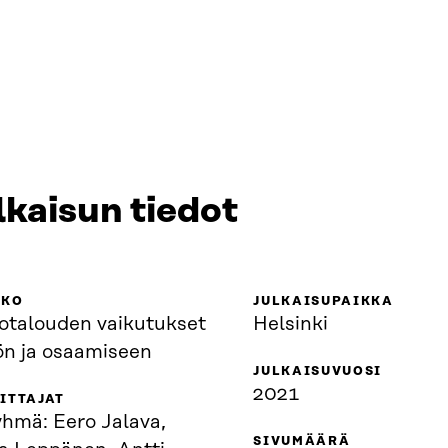
lkaisun tiedot
KKO
JULKAISUPAIKKA
totalouden vaikutukset
Helsinki
ön ja osaamiseen
JULKAISUVUOSI
2021
ITTAJAT
yhmä: Eero Jalava,
SIVUMÄÄRÄ