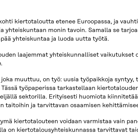
kohti kiertotaloutta etenee Euroopassa, ja vauhti
a yhteiskuntaan monin tavoin. Samalla se tarjo
ää yhteiskuntaa ja luoda uutta työtä.
ouden laajemmat yhteiskunnalliset vaikutukset o
.
, joka muuttuu, on työ: uusia työpaikkoja syntyy, 
Tässä työpaperissa tarkastellaan kiertotaloude
ljällä sektorilla. Erityisesti huomiota kiinnitet
iin taitoihin ja tarvittavan osaamisen kehittämise
rtymä kiertotalouteen voidaan varmistaa vain pa
illa on kiertotalousyhteiskunnassa tarvittavat tai