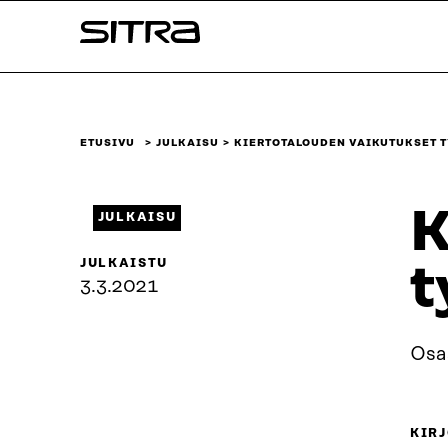
Siirry
Sitra
suoraan
sisältöön
↓
ETUSIVU
JULKAISU
KIERTOTALOUDEN VAIKUTUKSET 
K
JULKAISU
JULKAISTU
t
3.3.2021
Osaa
KIRJ