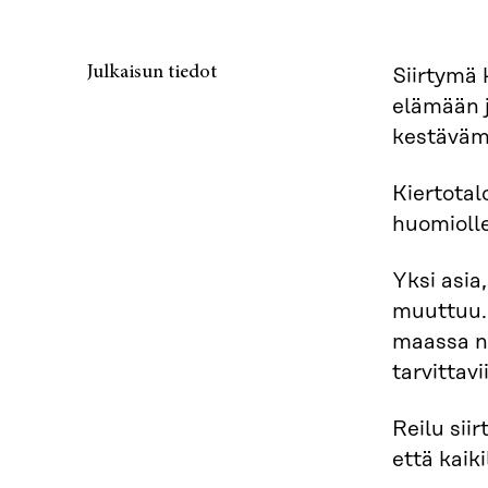
Julkaisun tiedot
Siirtymä 
elämään j
kestävämp
Kiertotal
huomiolle
Yksi asia
muuttuu. 
maassa ne
tarvittav
Reilu sii
että kaik