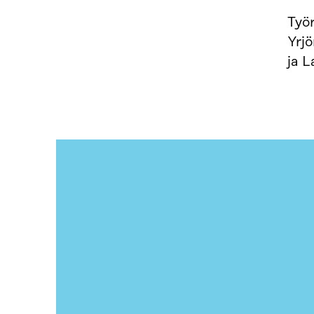
Työr
Yrjö
ja L