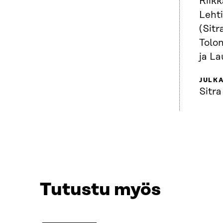
Riik
Leht
(Sitr
Tolo
ja La
JULKA
Sitra
Tutustu myös