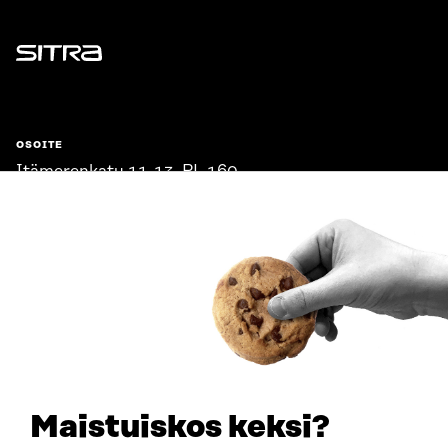
Sitra
OSOITE
Itämerenkatu 11-13, PL 160,
00181 Helsinki
Saapumisohjeet
Y-TUNNUS
0202132-3
PUHELIN
+358 294 618 991
SÄHKÖPOSTI
etunimi.sukunimi@sitra.fi
sitra@sitra.fi
Maistuiskos keksi?