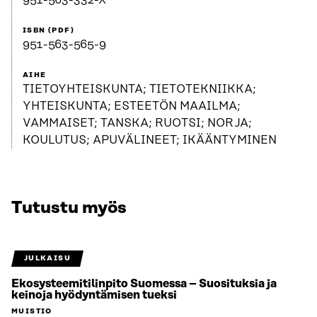
951-563-332-X
ISBN (PDF)
951-563-565-9
AIHE
TIETOYHTEISKUNTA; TIETOTEKNIIKKA;
YHTEISKUNTA; ESTEETÖN MAAILMA;
VAMMAISET; TANSKA; RUOTSI; NORJA;
KOULUTUS; APUVÄLINEET; IKÄÄNTYMINEN
Tutustu myös
JULKAISU
Ekosysteemitilinpito Suomessa – Suosituksia ja
keinoja hyödyntämisen tueksi
MUISTIO