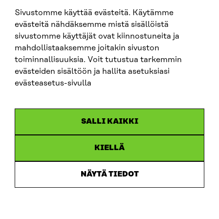
Sivustomme käyttää evästeitä. Käytämme
SITRA SOSIAALISESSA MEDIASSA
evästeitä nähdäksemme mistä sisällöistä
sivustomme käyttäjät ovat kiinnostuneita ja
LinkedIn
mahdollistaaksemme joitakin sivuston
Instagram
toiminnallisuuksia. Voit tutustua tarkemmin
YouTube
evästeiden sisältöön ja hallita asetuksiasi
evästeasetus-sivulla
Sitra 2025
SALLI KAIKKI
Tietosuoja
KIELLÄ
Evästeasetukset
Ilmoituskanava
NÄYTÄ TIEDOT
Saavutettavuusseloste
Asiakirjajulkisuus
Sitran digitaalinen viestintä ja verkkopalvelut