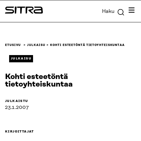
Siirry
Valik
Haku
suoraan
Sitra
sisältöön
↓
ETUSIVU
JULKAISU
KOHTI ESTEETÖNTÄ TIETOYHTEISKUNTAA
JULKAISU
Kohti esteetöntä
tietoyhteiskuntaa
JULKAISTU
23.1.2007
KIRJOITTAJAT