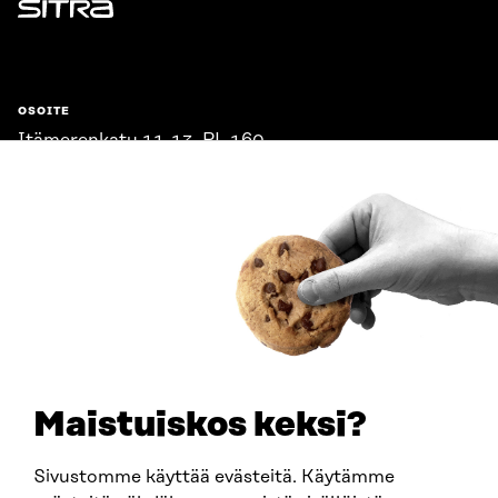
Sitra
OSOITE
Itämerenkatu 11-13, PL 160,
00181 Helsinki
Saapumisohjeet
Y-TUNNUS
0202132-3
PUHELIN
+358 294 618 991
SÄHKÖPOSTI
etunimi.sukunimi@sitra.fi
sitra@sitra.fi
Maistuiskos keksi?
Sivustomme käyttää evästeitä. Käytämme
SITRA SOSIAALISESSA MEDIASSA