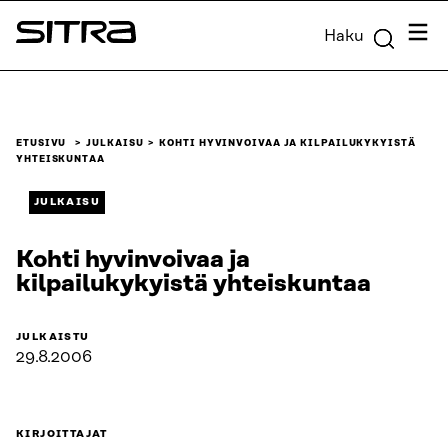
Siirry
Valik
Haku
suoraan
Sitra
sisältöön
↓
ETUSIVU
JULKAISU
KOHTI HYVINVOIVAA JA KILPAILUKYKYISTÄ
YHTEISKUNTAA
JULKAISU
Kohti hyvinvoivaa ja
kilpailukykyistä yhteiskuntaa
JULKAISTU
29.8.2006
KIRJOITTAJAT