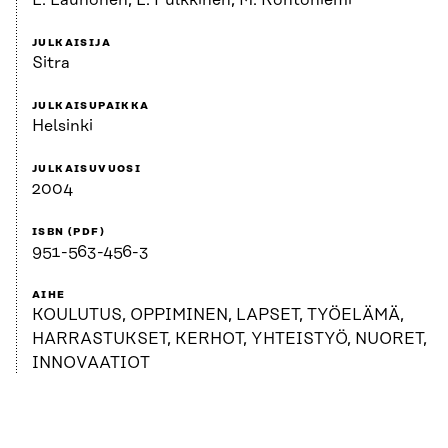
L. Launonen, L. Pulkkinen, M. Kontoniemi
JULKAISIJA
Sitra
JULKAISUPAIKKA
Helsinki
JULKAISUVUOSI
2004
ISBN (PDF)
951-563-456-3
AIHE
KOULUTUS, OPPIMINEN, LAPSET, TYÖELÄMÄ,
HARRASTUKSET, KERHOT, YHTEISTYÖ, NUORET,
INNOVAATIOT