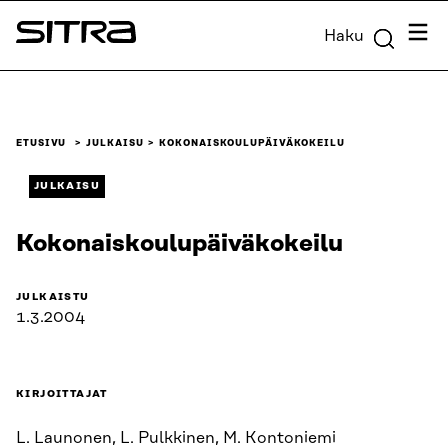
Siirry
Valik
Haku
suoraan
Sitra
sisältöön
↓
ETUSIVU
JULKAISU
KOKONAISKOULUPÄIVÄKOKEILU
JULKAISU
Kokonaiskoulupäiväkokeilu
JULKAISTU
1.3.2004
KIRJOITTAJAT
L. Launonen, L. Pulkkinen, M. Kontoniemi