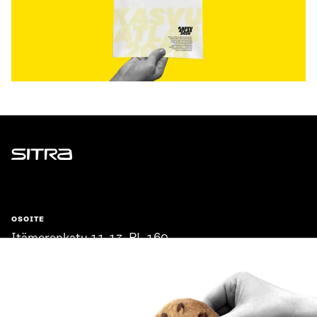
Sitra
OSOITE
Itämerenkatu 11-13, PL 160,
00181 Helsinki
Saapumisohjeet
Y-TUNNUS
0202132-3