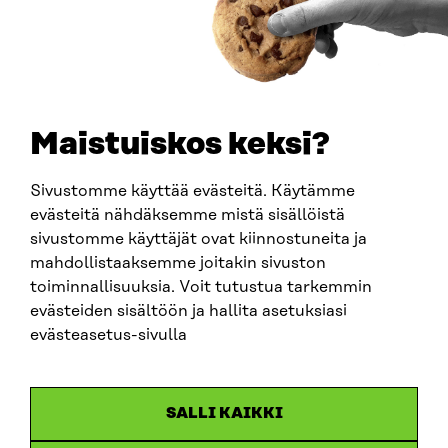
PUHELIN
+358 294 618 991
SÄHKÖPOSTI
etunimi.sukunimi@sitra.fi
sitra@sitra.fi
Maistuiskos keksi?
Sivustomme käyttää evästeitä. Käytämme
SITRA SOSIAALISESSA MEDIASSA
evästeitä nähdäksemme mistä sisällöistä
sivustomme käyttäjät ovat kiinnostuneita ja
LinkedIn
mahdollistaaksemme joitakin sivuston
Instagram
toiminnallisuuksia. Voit tutustua tarkemmin
YouTube
evästeiden sisältöön ja hallita asetuksiasi
evästeasetus-sivulla
Sitra 2025
SALLI KAIKKI