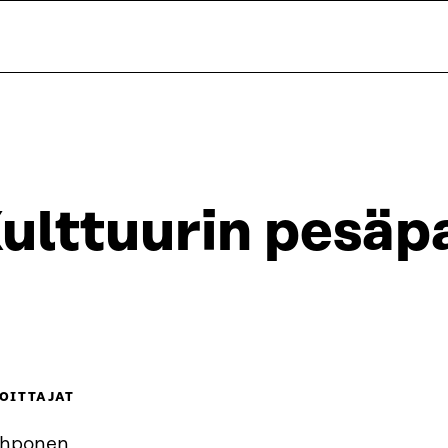
ulttuurin pesäp
OITTAJAT
Ahponen