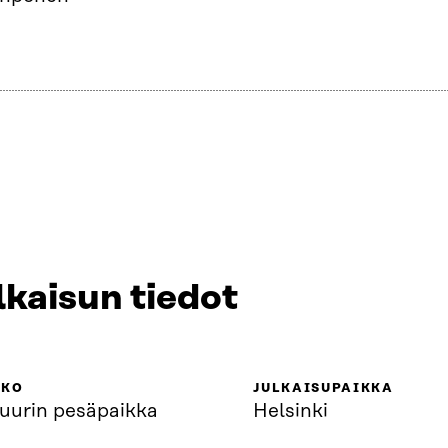
lkaisun tiedot
KKO
JULKAISUPAIKKA
tuurin pesäpaikka
Helsinki