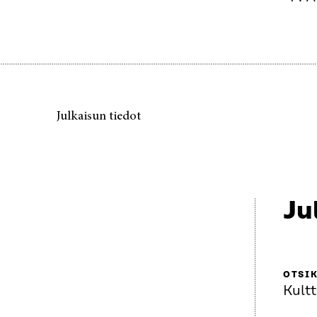
Julkaisun tiedot
Ju
OTSI
Kult