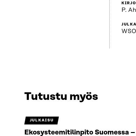
KIRJO
P. A
JULKA
WSO
Tutustu myös
JULKAISU
Ekosysteemitilinpito Suomessa – 