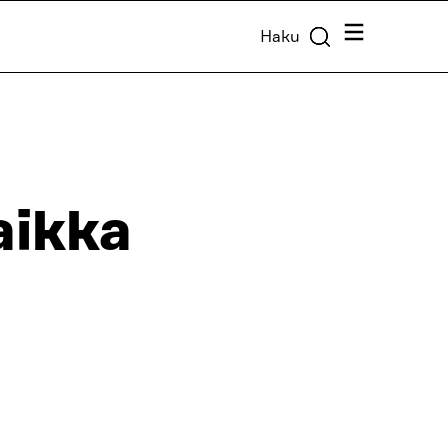
Valikko
Haku
aikka