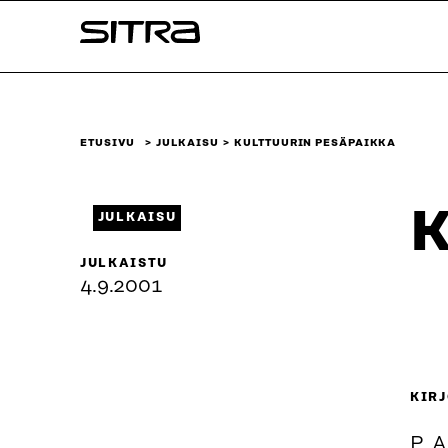
Siirry
Sitra
suoraan
sisältöön
↓
ETUSIVU
JULKAISU
KULTTUURIN PESÄPAIKKA
K
JULKAISU
JULKAISTU
4.9.2001
KIRJ
P. 