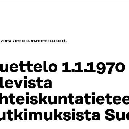
LEVISTA YHTEISKUNTATIETEELLISISTÄ…
uettelo 1.1.1970
levista
hteiskuntatietee
utkimuksista S