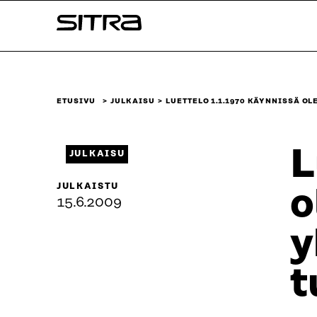
Siirry
Sitra
suoraan
sisältöön
↓
ETUSIVU
JULKAISU
LUETTELO 1.1.1970 KÄYNNISSÄ O
L
JULKAISU
JULKAISTU
o
15.6.2009
y
t