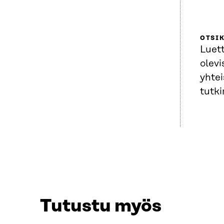
OTSI
Luett
olevi
yhtei
tutk
Tutustu myös