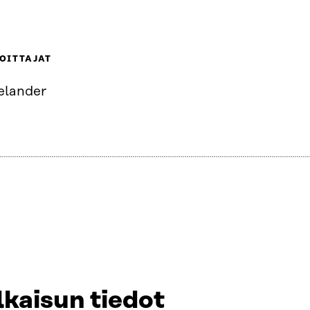
OITTAJAT
Relander
lkaisun tiedot