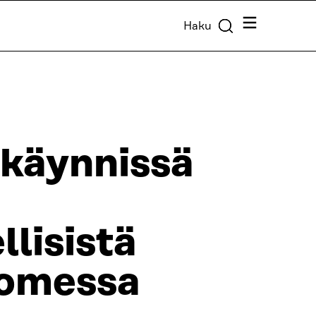
Valikko
Haku
 käynnissä
llisistä
uomessa