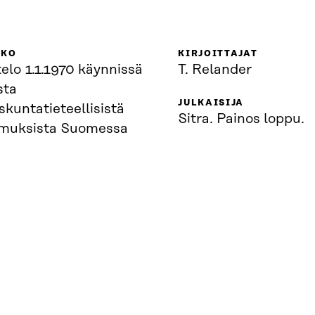
KKO
KIRJOITTAJAT
elo 1.1.1970 käynnissä
T. Relander
sta
JULKAISIJA
skuntatieteellisistä
Sitra. Painos loppu.
imuksista Suomessa