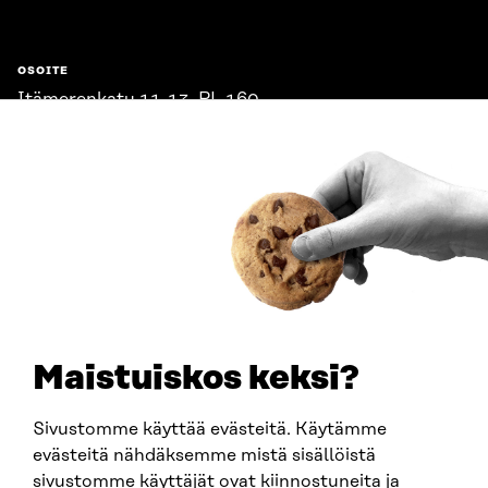
OSOITE
Itämerenkatu 11-13, PL 160,
00181 Helsinki
Saapumisohjeet
Y-TUNNUS
0202132-3
PUHELIN
+358 294 618 991
SÄHKÖPOSTI
etunimi.sukunimi@sitra.fi
sitra@sitra.fi
Maistuiskos keksi?
Sivustomme käyttää evästeitä. Käytämme
SITRA SOSIAALISESSA MEDIASSA
evästeitä nähdäksemme mistä sisällöistä
sivustomme käyttäjät ovat kiinnostuneita ja