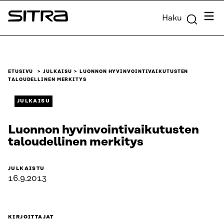
Siirry
Valik
Haku
suoraan
Sitra
sisältöön
↓
ETUSIVU
JULKAISU
LUONNON HYVINVOINTIVAIKUTUSTEN
TALOUDELLINEN MERKITYS
JULKAISU
Luonnon hyvinvointivaikutusten
taloudellinen merkitys
JULKAISTU
16.9.2013
KIRJOITTAJAT