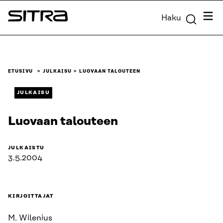
Siirry
Valik
Haku
suoraan
Sitra
sisältöön
↓
ETUSIVU
JULKAISU
LUOVAAN TALOUTEEN
JULKAISU
Luovaan talouteen
JULKAISTU
3.5.2004
KIRJOITTAJAT
M. Wilenius