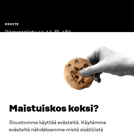
OSOITE
Itämerenkatu 11-13, PL 160,
00181 Helsinki
Saapumisohjeet
Y-TUNNUS
0202132-3
PUHELIN
+358 294 618 991
SÄHKÖPOSTI
etunimi.sukunimi@sitra.fi
sitra@sitra.fi
Maistuiskos keksi?
Sivustomme käyttää evästeitä. Käytämme
SITRA SOSIAALISESSA MEDIASSA
evästeitä nähdäksemme mistä sisällöistä