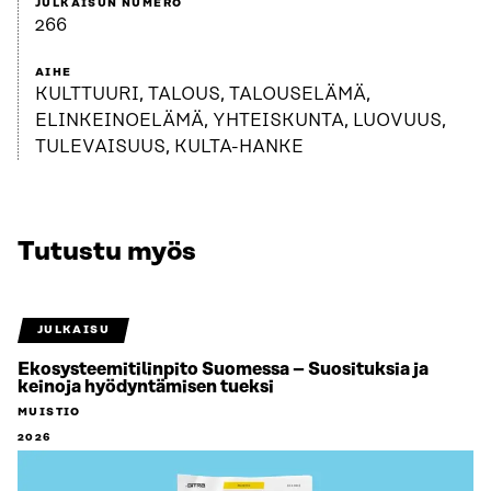
JULKAISUN NUMERO
266
AIHE
KULTTUURI, TALOUS, TALOUSELÄMÄ,
ELINKEINOELÄMÄ, YHTEISKUNTA, LUOVUUS,
TULEVAISUUS, KULTA-HANKE
Tutustu myös
JULKAISU
Ekosysteemitilinpito Suomessa – Suosituksia ja
keinoja hyödyntämisen tueksi
MUISTIO
2026