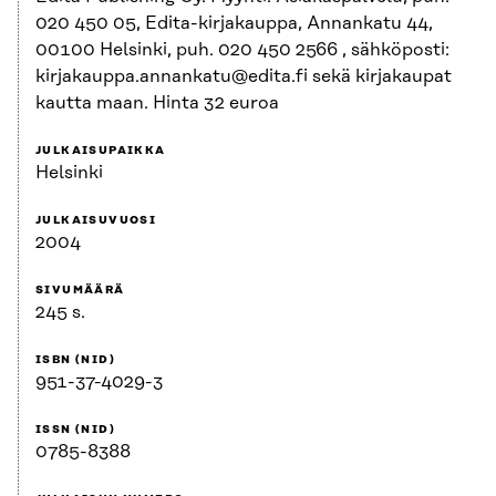
020 450 05, Edita-kirjakauppa, Annankatu 44,
00100 Helsinki, puh. 020 450 2566 , sähköposti:
kirjakauppa.annankatu@edita.fi sekä kirjakaupat
kautta maan. Hinta 32 euroa
JULKAISUPAIKKA
Helsinki
JULKAISUVUOSI
2004
SIVUMÄÄRÄ
245 s.
ISBN (NID)
951-37-4029-3
ISSN (NID)
0785-8388