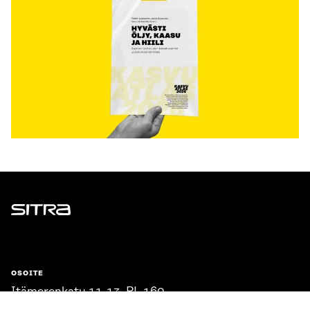
Sitra
OSOITE
Itämerenkatu 11-13, PL 160,
00181 Helsinki