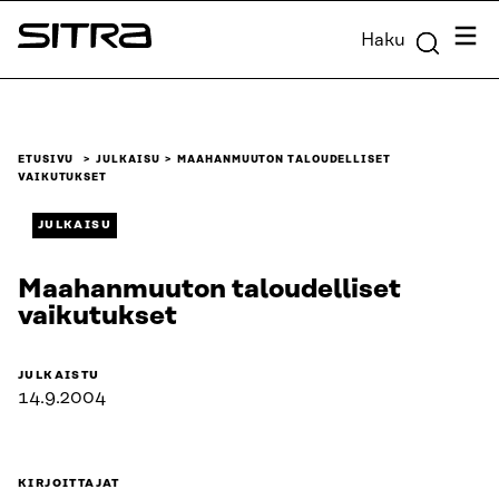
Siirry
Valik
Haku
suoraan
Sitra
sisältöön
↓
ETUSIVU
JULKAISU
MAAHANMUUTON TALOUDELLISET
VAIKUTUKSET
JULKAISU
Maahanmuuton taloudelliset
vaikutukset
JULKAISTU
14.9.2004
KIRJOITTAJAT