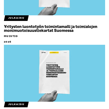
JULKAISU
Yritysten luontotyön toimintamalli ja toimialojen
monimuotoisuustiekartat Suomessa
MUISTIO
2026
JULKAISU