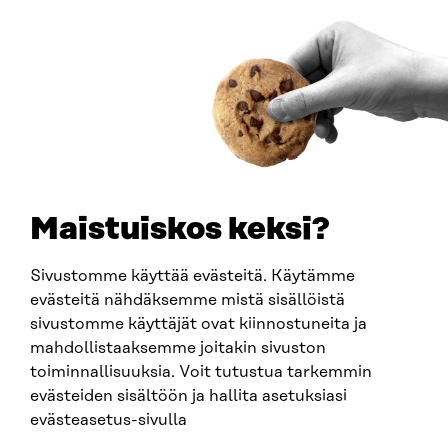
Saapumisohjeet
Y-TUNNUS
0202132-3
PUHELIN
+358 294 618 991
SÄHKÖPOSTI
etunimi.sukunimi@sitra.fi
sitra@sitra.fi
Maistuiskos keksi?
Sivustomme käyttää evästeitä. Käytämme
SITRA SOSIAALISESSA MEDIASSA
evästeitä nähdäksemme mistä sisällöistä
sivustomme käyttäjät ovat kiinnostuneita ja
LinkedIn
mahdollistaaksemme joitakin sivuston
Instagram
toiminnallisuuksia. Voit tutustua tarkemmin
YouTube
evästeiden sisältöön ja hallita asetuksiasi
evästeasetus-sivulla