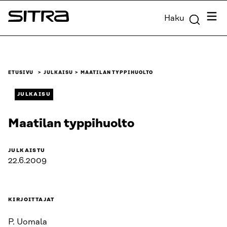
Siirry
Valik
Haku
suoraan
Sitra
sisältöön
↓
ETUSIVU
JULKAISU
MAATILAN TYPPIHUOLTO
JULKAISU
Maatilan typpihuolto
JULKAISTU
22.6.2009
KIRJOITTAJAT
P. Uomala