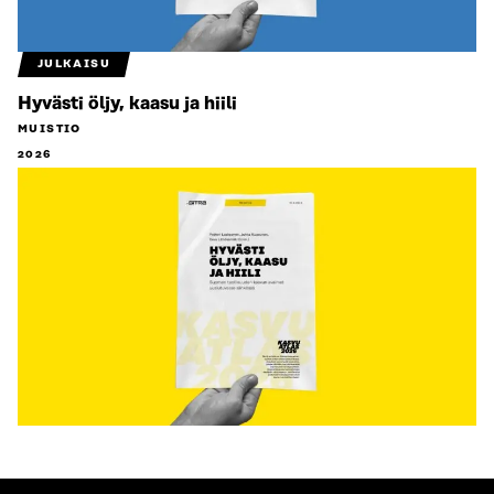
JULKAISU
Hyvästi öljy, kaasu ja hiili
MUISTIO
2026