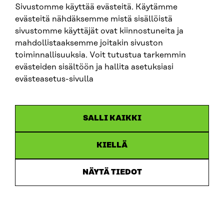
Sivustomme käyttää evästeitä. Käytämme
SITRA SOSIAALISESSA MEDIASSA
evästeitä nähdäksemme mistä sisällöistä
sivustomme käyttäjät ovat kiinnostuneita ja
LinkedIn
mahdollistaaksemme joitakin sivuston
Instagram
toiminnallisuuksia. Voit tutustua tarkemmin
YouTube
evästeiden sisältöön ja hallita asetuksiasi
evästeasetus-sivulla
Sitra 2025
SALLI KAIKKI
Tietosuoja
KIELLÄ
Evästeasetukset
Ilmoituskanava
NÄYTÄ TIEDOT
Saavutettavuusseloste
Asiakirjajulkisuus
Sitran digitaalinen viestintä ja verkkopalvelut