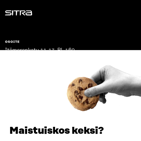
Sitra
OSOITE
Itämerenkatu 11-13, PL 160,
00181 Helsinki
Saapumisohjeet
Y-TUNNUS
0202132-3
PUHELIN
+358 294 618 991
SÄHKÖPOSTI
etunimi.sukunimi@sitra.fi
sitra@sitra.fi
Maistuiskos keksi?