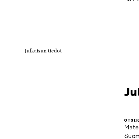
Julkaisun tiedot
Ju
OTSI
Mater
Suom