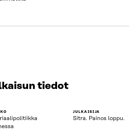
lkaisun tiedot
KKO
JULKAISIJA
iaalipolitiikka
Sitra. Painos loppu.
essa