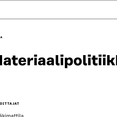
SA
ateriaalipoliti
OITTAJAT
äkimattila