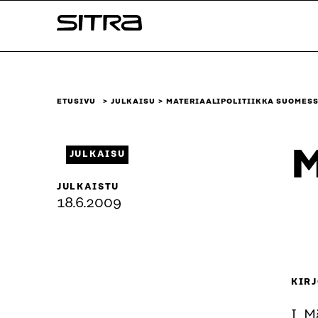
Siirry
Sitra
suoraan
sisältöön
↓
ETUSIVU
JULKAISU
MATERIAALIPOLITIIKKA SUOMES
M
JULKAISU
JULKAISTU
18.6.2009
KIRJ
I. M