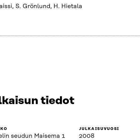
aissi, S. Grönlund, H. Hietala
lkaisun tiedot
KKO
JULKAISUVUOSI
elin seudun Maisema 1
2008