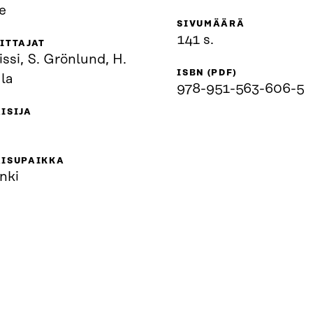
e
SIVUMÄÄRÄ
141 s.
ITTAJAT
issi, S. Grönlund, H.
ISBN (PDF)
la
978-951-563-606-5
ISIJA
AISUPAIKKA
nki