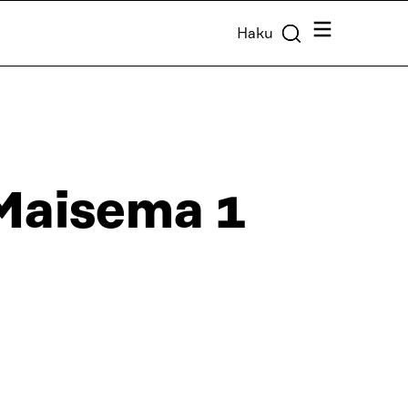
Valikko
Haku
Maisema 1