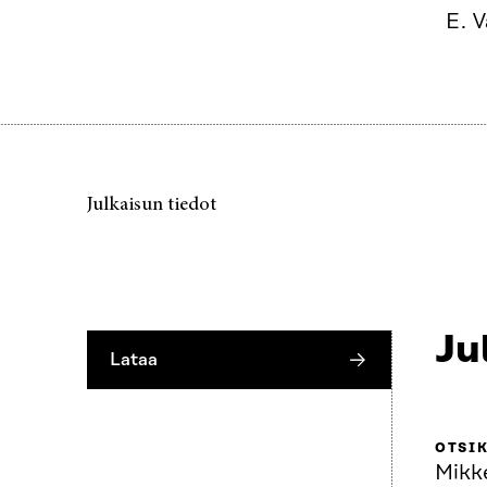
E. V
Julkaisun tiedot
Ju
Lataa
OTSI
Mikk