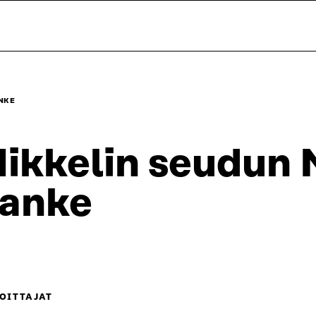
NKE
ikkelin seudun 
anke
OITTAJAT