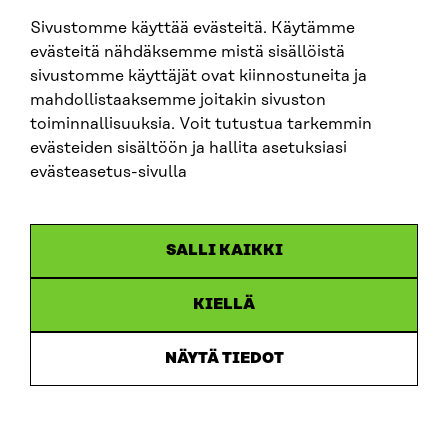
Sivustomme käyttää evästeitä. Käytämme
SITRA SOSIAALISESSA MEDIASSA
evästeitä nähdäksemme mistä sisällöistä
sivustomme käyttäjät ovat kiinnostuneita ja
LinkedIn
mahdollistaaksemme joitakin sivuston
Instagram
toiminnallisuuksia. Voit tutustua tarkemmin
YouTube
evästeiden sisältöön ja hallita asetuksiasi
evästeasetus-sivulla
Sitra 2025
SALLI KAIKKI
Tietosuoja
KIELLÄ
Evästeasetukset
Ilmoituskanava
NÄYTÄ TIEDOT
Saavutettavuusseloste
Asiakirjajulkisuus
Sitran digitaalinen viestintä ja verkkopalvelut