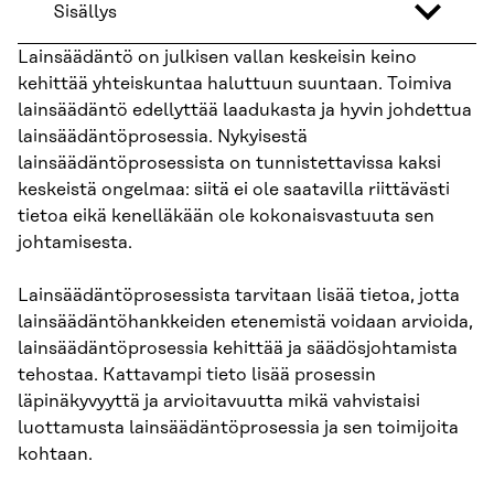
Sisällys
Lainsäädäntö on julkisen vallan keskeisin keino
kehittää yhteiskuntaa haluttuun suuntaan. Toimiva
lainsäädäntö edellyttää laadukasta ja hyvin johdettua
lainsäädäntöprosessia. Nykyisestä
lainsäädäntöprosessista on tunnistettavissa kaksi
keskeistä ongelmaa: siitä ei ole saatavilla riittävästi
tietoa eikä kenelläkään ole kokonaisvastuuta sen
johtamisesta.
Lainsäädäntöprosessista tarvitaan lisää tietoa, jotta
lainsäädäntöhankkeiden etenemistä voidaan arvioida,
lainsäädäntöprosessia kehittää ja säädösjohtamista
tehostaa. Kattavampi tieto lisää prosessin
läpinäkyvyyttä ja arvioitavuutta mikä vahvistaisi
luottamusta lainsäädäntöprosessia ja sen toimijoita
kohtaan.