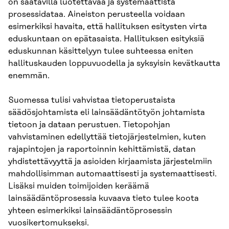
on saatavilla luotettavaa ja systemaattista
prosessidataa. Aineiston perusteella voidaan
esimerkiksi havaita, että hallituksen esitysten virta
eduskuntaan on epätasaista. Hallituksen esityksiä
eduskunnan käsittelyyn tulee suhteessa eniten
hallituskauden loppuvuodella ja syksyisin kevätkautta
enemmän.
Suomessa tulisi vahvistaa tietoperustaista
säädösjohtamista eli lainsäädäntötyön johtamista
tietoon ja dataan perustuen. Tietopohjan
vahvistaminen edellyttää tietojärjestelmien, kuten
rajapintojen ja raportoinnin kehittämistä, datan
yhdistettävyyttä ja asioiden kirjaamista järjestelmiin
mahdollisimman automaattisesti ja systemaattisesti.
Lisäksi muiden toimijoiden keräämä
lainsäädäntöprosessia kuvaava tieto tulee koota
yhteen esimerkiksi lainsäädäntöprosessin
vuosikertomukseksi.