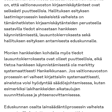
on, että valtioneuvoston kirjaamiskäytänteet ovat
selkeästi puutteellisia. Hallituksen esityksen
laatimisprosessin keskeisistä vaiheista on
tämänhetkisten kirjaamiskäytänteiden perusteella
saatavilla tiedot ainoastaan hankkeen
käynnistämisestä, lausuntokierroksesta sekä
hallituksen esityksen antamisesta eduskunnalle.
Monien hankkeiden kohdalla myös tiedot
lausuntokierroksesta ovat olleet puutteellisia, eikä
tietoa hankkeen käynnistämisestä ole merkitty
systemaattisesti Hankeikkunaan. Jos valtioneuvoston
prosessin eri vaiheet kirjattaisiin systemaattisesti,
aineistoa voisi hyödyntää säädösjohtamisessa, kuten
esimerkiksi lakihankkeiden aikataulujen
suunnittelussa ja yhteensovittamisessa.
Eduskunnan osalta lainsäädäntöprosessin vaiheista