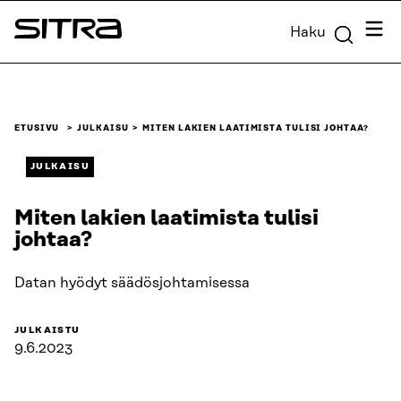
Siirry
Valik
Haku
suoraan
Sitra
sisältöön
↓
ETUSIVU
JULKAISU
MITEN LAKIEN LAATIMISTA TULISI JOHTAA?
JULKAISU
Miten lakien laatimista tulisi
johtaa?
Datan hyödyt säädösjohtamisessa
JULKAISTU
9.6.2023