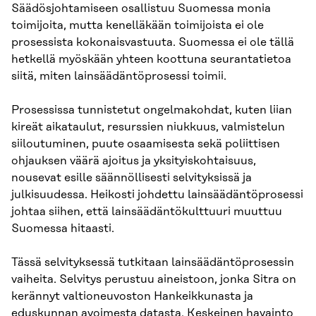
Säädösjohtamiseen osallistuu Suomessa monia
toimijoita, mutta kenelläkään toimijoista ei ole
prosessista kokonaisvastuuta. Suomessa ei ole tällä
hetkellä myöskään yhteen koottuna seurantatietoa
siitä, miten lainsäädäntöprosessi toimii.
Prosessissa tunnistetut ongelmakohdat, kuten liian
kireät aikataulut, resurssien niukkuus, valmistelun
siiloutuminen, puute osaamisesta sekä poliittisen
ohjauksen väärä ajoitus ja yksityiskohtaisuus,
nousevat esille säännöllisesti selvityksissä ja
julkisuudessa. Heikosti johdettu lainsäädäntöprosessi
johtaa siihen, että lainsäädäntökulttuuri muuttuu
Suomessa hitaasti.
Tässä selvityksessä tutkitaan lainsäädäntöprosessin
vaiheita. Selvitys perustuu aineistoon, jonka Sitra on
kerännyt valtioneuvoston Hankeikkunasta ja
eduskunnan avoimesta datasta. Keskeinen havainto