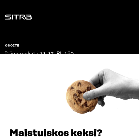
Sitra
OSOITE
Itämerenkatu 11-13, PL 160,
00181 Helsinki
Saapumisohjeet
Y-TUNNUS
0202132-3
PUHELIN
+358 294 618 991
SÄHKÖPOSTI
etunimi.sukunimi@sitra.fi
sitra@sitra.fi
Maistuiskos keksi?