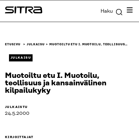
Siirry
Valik
Haku
suoraan
Sitra
sisältöön
↓
ETUSIVU
JULKAISU
MUOTOILTU ETU I. MUOTOILU, TEOLLISUUS…
JULKAISU
Muotoiltu etu I. Muotoilu,
teollisuus ja kansainvälinen
kilpailukyky
JULKAISTU
24.5.2000
KIRJOITTAJAT