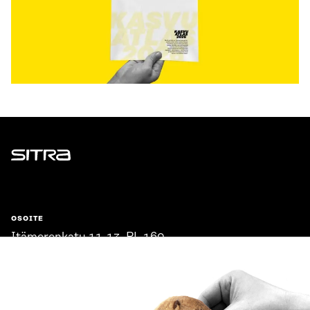
Sitra
OSOITE
Itämerenkatu 11-13, PL 160,
00181 Helsinki
Saapumisohjeet
Y-TUNNUS
0202132-3