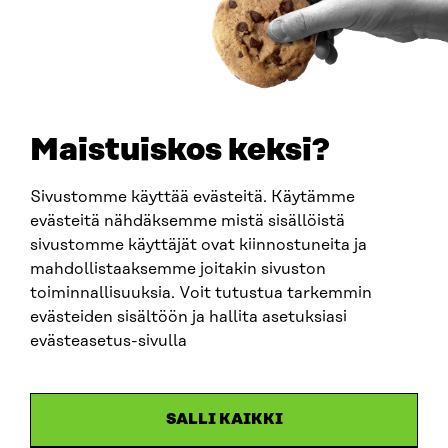
PUHELIN
+358 294 618 991
SÄHKÖPOSTI
etunimi.sukunimi@sitra.fi
sitra@sitra.fi
Maistuiskos keksi?
Sivustomme käyttää evästeitä. Käytämme
SITRA SOSIAALISESSA MEDIASSA
evästeitä nähdäksemme mistä sisällöistä
sivustomme käyttäjät ovat kiinnostuneita ja
LinkedIn
mahdollistaaksemme joitakin sivuston
Instagram
toiminnallisuuksia. Voit tutustua tarkemmin
YouTube
evästeiden sisältöön ja hallita asetuksiasi
evästeasetus-sivulla
Sitra 2025
SALLI KAIKKI