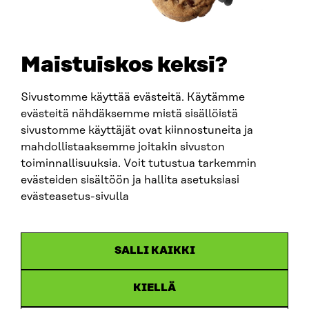
+358 294 618 991
SÄHKÖPOSTI
etunimi.sukunimi@sitra.fi
sitra@sitra.fi
Maistuiskos keksi?
Sivustomme käyttää evästeitä. Käytämme
SITRA SOSIAALISESSA MEDIASSA
evästeitä nähdäksemme mistä sisällöistä
sivustomme käyttäjät ovat kiinnostuneita ja
LinkedIn
mahdollistaaksemme joitakin sivuston
Instagram
toiminnallisuuksia. Voit tutustua tarkemmin
YouTube
evästeiden sisältöön ja hallita asetuksiasi
evästeasetus-sivulla
Sitra 2025
SALLI KAIKKI
Tietosuoja
KIELLÄ
Evästeasetukset