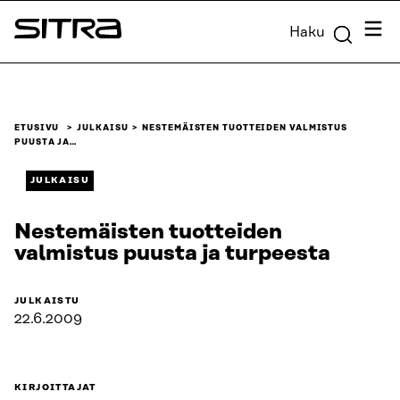
Siirry
Valik
Haku
suoraan
Sitra
sisältöön
↓
ETUSIVU
JULKAISU
NESTEMÄISTEN TUOTTEIDEN VALMISTUS
PUUSTA JA…
JULKAISU
Nestemäisten tuotteiden
valmistus puusta ja turpeesta
JULKAISTU
22.6.2009
KIRJOITTAJAT