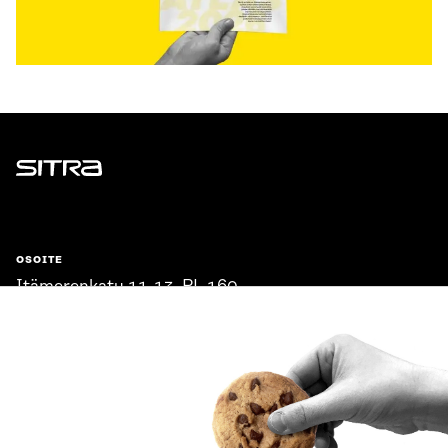
Sitra
OSOITE
Itämerenkatu 11-13, PL 160,
00181 Helsinki
Saapumisohjeet
Y-TUNNUS
0202132-3
PUHELIN