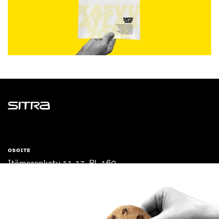
Sitra
OSOITE
Itämerenkatu 11-13, PL 160,
00181 Helsinki
Saapumisohjeet
Y-TUNNUS
0202132-3