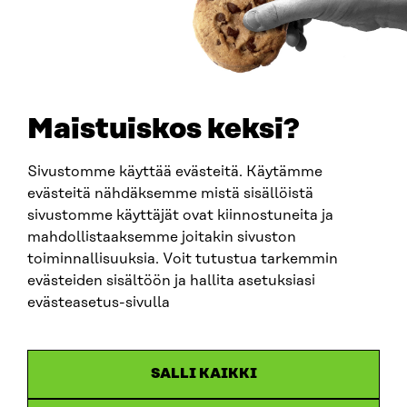
PUHELIN
+358 294 618 991
SÄHKÖPOSTI
etunimi.sukunimi@sitra.fi
sitra@sitra.fi
Maistuiskos keksi?
Sivustomme käyttää evästeitä. Käytämme
SITRA SOSIAALISESSA MEDIASSA
evästeitä nähdäksemme mistä sisällöistä
sivustomme käyttäjät ovat kiinnostuneita ja
LinkedIn
mahdollistaaksemme joitakin sivuston
Instagram
toiminnallisuuksia. Voit tutustua tarkemmin
YouTube
evästeiden sisältöön ja hallita asetuksiasi
evästeasetus-sivulla
Sitra 2025
SALLI KAIKKI