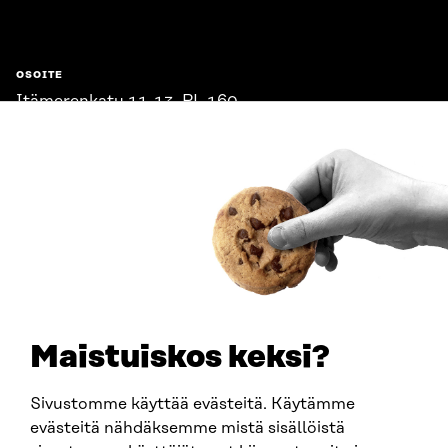
OSOITE
Itämerenkatu 11-13, PL 160,
00181 Helsinki
Saapumisohjeet
Y-TUNNUS
0202132-3
PUHELIN
+358 294 618 991
SÄHKÖPOSTI
etunimi.sukunimi@sitra.fi
sitra@sitra.fi
Maistuiskos keksi?
Sivustomme käyttää evästeitä. Käytämme
SITRA SOSIAALISESSA MEDIASSA
evästeitä nähdäksemme mistä sisällöistä