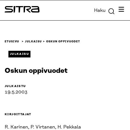
Siirry
Valik
Haku
suoraan
Sitra
sisältöön
↓
ETUSIVU
JULKAISU
OSKUN OPPIVUODET
JULKAISU
Oskun oppivuodet
JULKAISTU
19.5.2003
KIRJOITTAJAT
R. Karinen, P. Virtanen, H. Pekkala