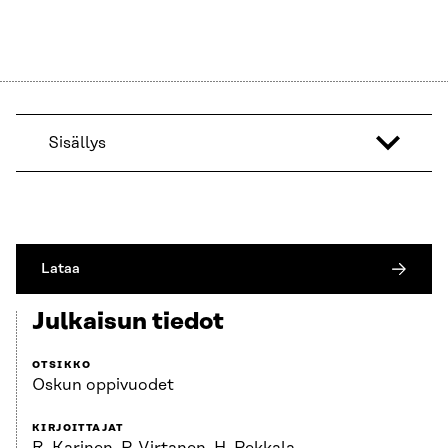
Sisällys
Lataa
Julkaisun tiedot
OTSIKKO
Oskun oppivuodet
KIRJOITTAJAT