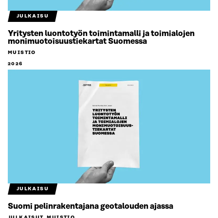
JULKAISU
Yritysten luontotyön toimintamalli ja toimialojen
monimuotoisuustiekartat Suomessa
MUISTIO
2026
JULKAISU
Suomi pelinrakentajana geotalouden ajassa
JULKAISUT, MUISTIO