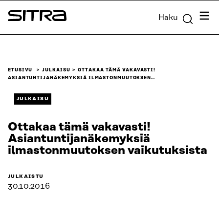
Siirry
Valik
Haku
suoraan
Sitra
sisältöön
↓
ETUSIVU
JULKAISU
OTTAKAA TÄMÄ VAKAVASTI!
ASIANTUNTIJANÄKEMYKSIÄ ILMASTONMUUTOKSEN…
JULKAISU
Ottakaa tämä vakavasti!
Asiantuntijanäkemyksiä
ilmastonmuutoksen vaikutuksista
JULKAISTU
30.10.2016