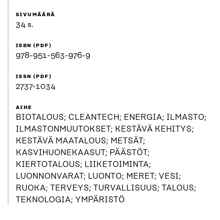
SIVUMÄÄRÄ
34 s.
ISBN (PDF)
978-951-563-976-9
ISSN (PDF)
2737-1034
AIHE
BIOTALOUS; CLEANTECH; ENERGIA; ILMASTO;
ILMASTONMUUTOKSET; KESTÄVÄ KEHITYS;
KESTÄVÄ MAATALOUS; METSÄT;
KASVIHUONEKAASUT; PÄÄSTÖT;
KIERTOTALOUS; LIIKETOIMINTA;
LUONNONVARAT; LUONTO; MERET; VESI;
RUOKA; TERVEYS; TURVALLISUUS; TALOUS;
TEKNOLOGIA; YMPÄRISTÖ