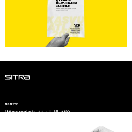
Sitra
OSOITE
Itämerenkatu 11-13, PL 160,
00181 Helsinki
Saapumisohjeet
Y-TUNNUS