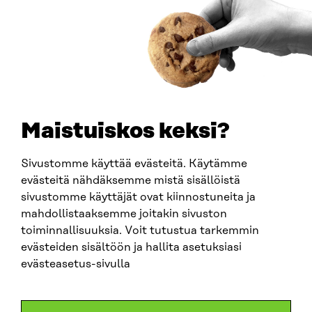
0202132-3
PUHELIN
+358 294 618 991
SÄHKÖPOSTI
etunimi.sukunimi@sitra.fi
sitra@sitra.fi
Maistuiskos keksi?
Sivustomme käyttää evästeitä. Käytämme
SITRA SOSIAALISESSA MEDIASSA
evästeitä nähdäksemme mistä sisällöistä
sivustomme käyttäjät ovat kiinnostuneita ja
LinkedIn
mahdollistaaksemme joitakin sivuston
Instagram
toiminnallisuuksia. Voit tutustua tarkemmin
YouTube
evästeiden sisältöön ja hallita asetuksiasi
evästeasetus-sivulla
Sitra 2025