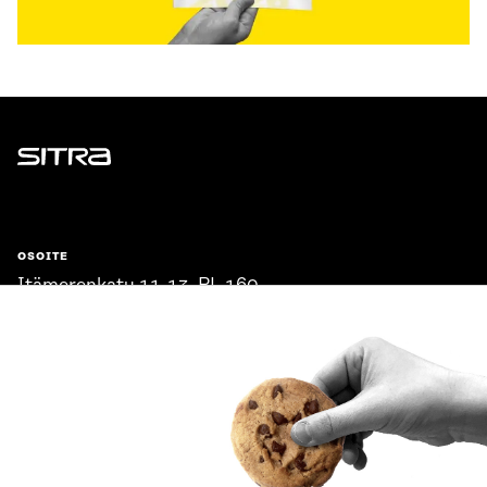
Sitra
OSOITE
Itämerenkatu 11-13, PL 160,
00181 Helsinki
Saapumisohjeet
Y-TUNNUS
0202132-3
PUHELIN
+358 294 618 991