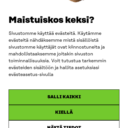
SÄHKÖPOSTI
etunimi.sukunimi@sitra.fi
sitra@sitra.fi
Maistuiskos keksi?
Sivustomme käyttää evästeitä. Käytämme
SITRA SOSIAALISESSA MEDIASSA
evästeitä nähdäksemme mistä sisällöistä
sivustomme käyttäjät ovat kiinnostuneita ja
LinkedIn
mahdollistaaksemme joitakin sivuston
Instagram
toiminnallisuuksia. Voit tutustua tarkemmin
YouTube
evästeiden sisältöön ja hallita asetuksiasi
evästeasetus-sivulla
Sitra 2025
SALLI KAIKKI
Tietosuoja
KIELLÄ
Evästeasetukset
Ilmoituskanava
NÄYTÄ TIEDOT