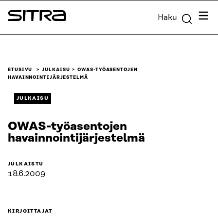
Siirry
Valik
Haku
suoraan
Sitra
sisältöön
↓
ETUSIVU
JULKAISU
OWAS-TYÖASENTOJEN
HAVAINNOINTIJÄRJESTELMÄ
JULKAISU
OWAS-työasentojen
havainnointijärjestelmä
JULKAISTU
18.6.2009
KIRJOITTAJAT