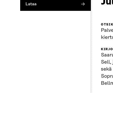
Ju
Lataa
OTSI
Palv
kier
KIRJO
Saar
Sell,
sekä 
Sopr
Bell