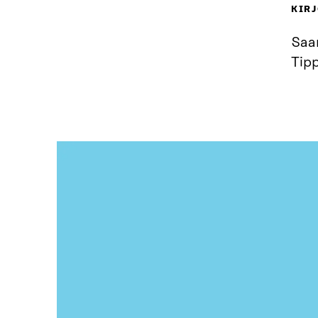
KIRJ
Saar
Tip