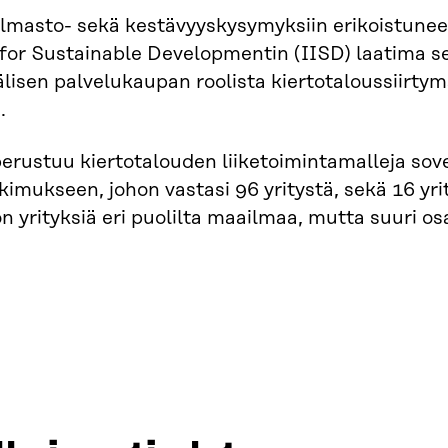
 ilmasto- sekä kestävyyskysymyksiin erikoistune
 for Sustainable Developmentin (IISD) laatima sel
lisen palvelukaupan roolista kiertotaloussiirtym
.
perustuu kiertotalouden liiketoimintamalleja sovel
kimukseen, johon vastasi 96 yritystä, sekä 16 y
 yrityksiä eri puolilta maailmaa, mutta suuri os