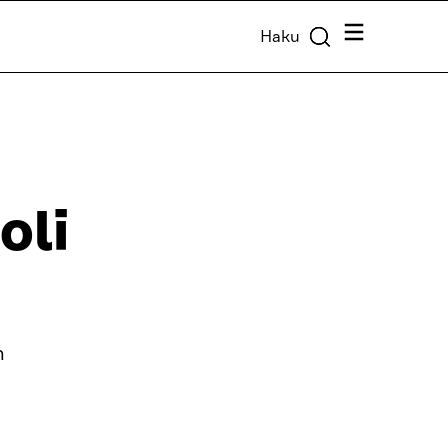
Valikko
Haku
oli
n