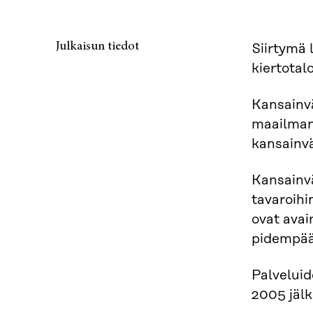
Julkaisun tiedot
Siirtymä 
kiertotal
Kansainv
maailmant
kansainvä
Kansainvä
tavaroihi
ovat avai
pidempään
Palvelui
2005 jälk