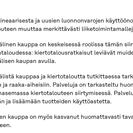
lineaarisesta ja uusien luonnonvarojen käyttöön
outeen muuttaa merkittävästi liiketoimintamallej
älinen kauppa on keskeisessä roolissa tämän si
aloudessa: kiertotalousratkaisut leviävät muiden
lisen kaupan avulla.
listä kauppaa ja kiertotaloutta tutkittaessa tark
n ja raaka-aiheisiin. Palveluja on tarkasteltu h
nasemassa kiertotalouteen siirtymisessä. Palvelu
 ja lisäämään tuotteiden käyttöastetta.
den kauppa on myös kasvanut huomattavasti ta
een.