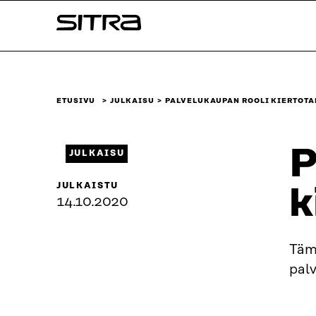
Siirry
Sitra
suoraan
sisältöön
↓
ETUSIVU
JULKAISU
PALVELUKAUPAN ROOLI KIERTOT
P
JULKAISU
JULKAISTU
k
14.10.2020
Tämä
palv