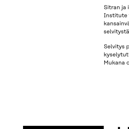
Sitran ja
Institute
kansainvä
selvitystä
Selvitys 
kyselytut
Mukana on