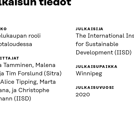
lkaisun tiedot
KKO
JULKAISIJA
elukaupan rooli
The International Ins
totaloudessa
for Sustainable
Development (IISD)
ITTAJAT
a Tamminen, Malena
JULKAISUPAIKKA
 ja Tim Forslund (Sitra)
Winnipeg
Alice Tipping, Marta
JULKAISUVUOSI
ana, ja Christophe
2020
mann (IISD)