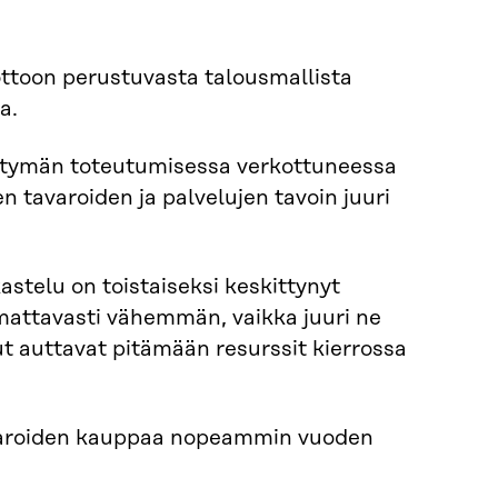
ottoon perustuvasta talousmallista
a.
irtymän toteutumisessa verkottuneessa
 tavaroiden ja palvelujen tavoin juuri
astelu on toistaiseksi keskittynyt
uomattavasti vähemmän, vaikka juuri ne
t auttavat pitämään resurssit kierrossa
varoiden kauppaa nopeammin vuoden