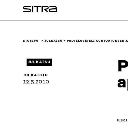
Siirry
Sitra
suoraan
sisältöön
↓
ETUSIVU
JULKAISU
PALVELUSETELI KUNTOUTUKSEN 
P
JULKAISU
JULKAISTU
a
12.5.2010
KIRJ