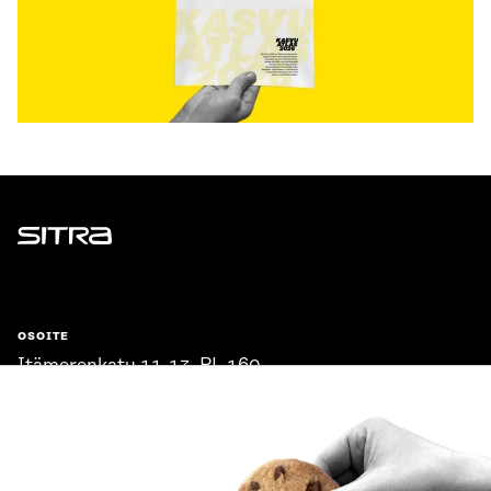
Sitra
OSOITE
Itämerenkatu 11-13, PL 160,
00181 Helsinki
Saapumisohjeet
Y-TUNNUS
0202132-3