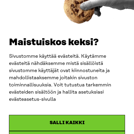
PUHELIN
+358 294 618 991
SÄHKÖPOSTI
etunimi.sukunimi@sitra.fi
sitra@sitra.fi
Maistuiskos keksi?
Sivustomme käyttää evästeitä. Käytämme
SITRA SOSIAALISESSA MEDIASSA
evästeitä nähdäksemme mistä sisällöistä
sivustomme käyttäjät ovat kiinnostuneita ja
LinkedIn
mahdollistaaksemme joitakin sivuston
Instagram
toiminnallisuuksia. Voit tutustua tarkemmin
YouTube
evästeiden sisältöön ja hallita asetuksiasi
evästeasetus-sivulla
Sitra 2025
SALLI KAIKKI