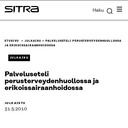
Siirry
Valik
Haku
suoraan
Sitra
sisältöön
↓
ETUSIVU
JULKAISU
PALVELUSETELI PERUSTERVEYDENHUOLLOSSA
JA ERIKOISSAIRAANHOIDOSSA
JULKAISU
Palveluseteli
perusterveydenhuollossa ja
erikoissairaanhoidossa
JULKAISTU
31.5.2010