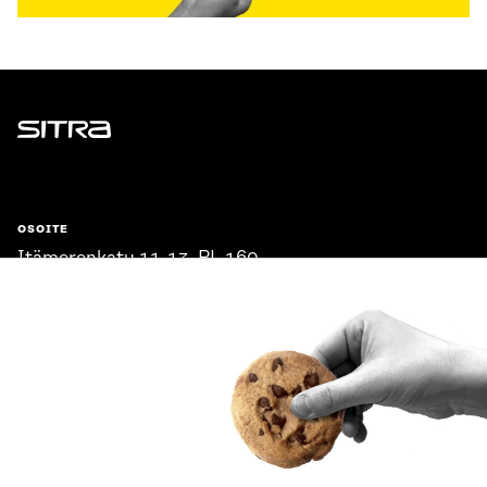
Sitra
OSOITE
Itämerenkatu 11-13, PL 160,
00181 Helsinki
Saapumisohjeet
Y-TUNNUS
0202132-3
PUHELIN
+358 294 618 991
SÄHKÖPOSTI