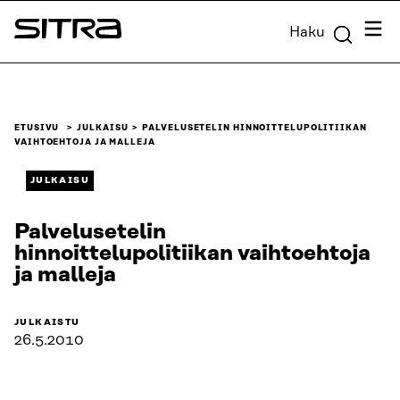
Siirry
Valik
Haku
suoraan
Sitra
sisältöön
↓
ETUSIVU
JULKAISU
PALVELUSETELIN HINNOITTELUPOLITIIKAN
VAIHTOEHTOJA JA MALLEJA
JULKAISU
Palvelusetelin
hinnoittelupolitiikan vaihtoehtoja
ja malleja
JULKAISTU
26.5.2010