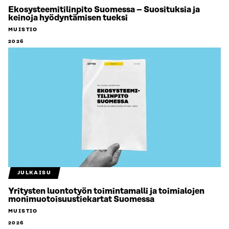
Ekosysteemitilinpito Suomessa – Suosituksia ja
keinoja hyödyntämisen tueksi
MUISTIO
2026
JULKAISU
Yritysten luontotyön toimintamalli ja toimialojen
monimuotoisuustiekartat Suomessa
MUISTIO
2026