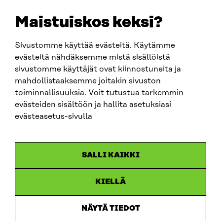
etunimi.sukunimi@sitra.fi
sitra@sitra.fi
Maistuiskos keksi?
Sivustomme käyttää evästeitä. Käytämme
SITRA SOSIAALISESSA MEDIASSA
evästeitä nähdäksemme mistä sisällöistä
sivustomme käyttäjät ovat kiinnostuneita ja
LinkedIn
mahdollistaaksemme joitakin sivuston
Instagram
toiminnallisuuksia. Voit tutustua tarkemmin
YouTube
evästeiden sisältöön ja hallita asetuksiasi
evästeasetus-sivulla
Sitra 2025
SALLI KAIKKI
Tietosuoja
KIELLÄ
Evästeasetukset
Ilmoituskanava
NÄYTÄ TIEDOT
Saavutettavuusseloste