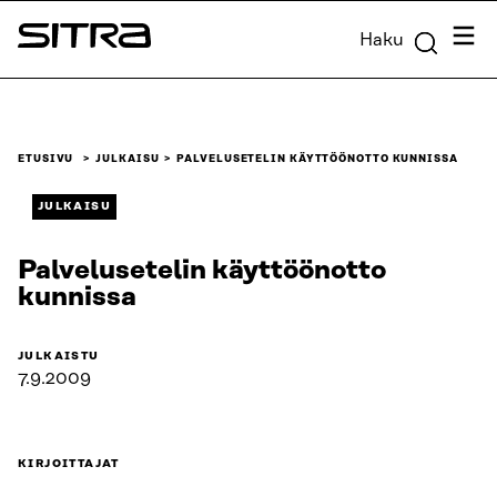
Siirry
Valik
Haku
suoraan
Sitra
sisältöön
↓
ETUSIVU
JULKAISU
PALVELUSETELIN KÄYTTÖÖNOTTO KUNNISSA
JULKAISU
Palvelusetelin käyttöönotto
kunnissa
JULKAISTU
7.9.2009
KIRJOITTAJAT