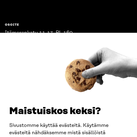
OSOITE
Itämerenkatu 11-13, PL 160,
00181 Helsinki
Saapumisohjeet
Y-TUNNUS
0202132-3
PUHELIN
+358 294 618 991
SÄHKÖPOSTI
etunimi.sukunimi@sitra.fi
sitra@sitra.fi
Maistuiskos keksi?
Sivustomme käyttää evästeitä. Käytämme
SITRA SOSIAALISESSA MEDIASSA
evästeitä nähdäksemme mistä sisällöistä