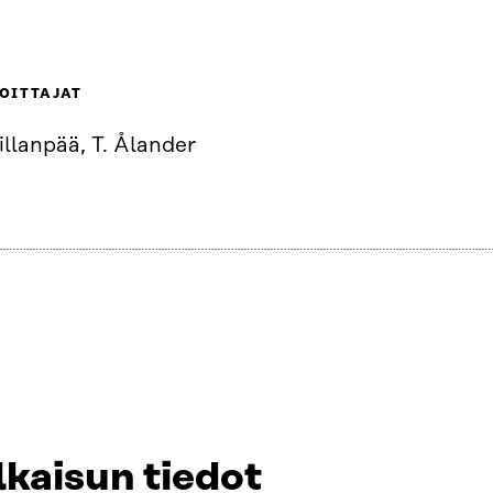
OITTAJAT
illanpää, T. Ålander
lkaisun tiedot