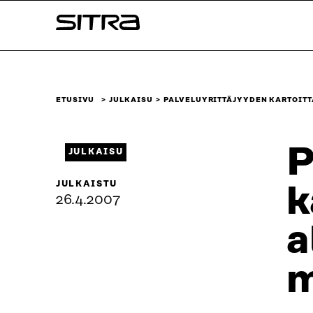
Siirry
Sitra
suoraan
sisältöön
↓
ETUSIVU
JULKAISU
PALVELUYRITTÄJYYDEN KARTOIT
P
JULKAISU
JULKAISTU
k
26.4.2007
a
m