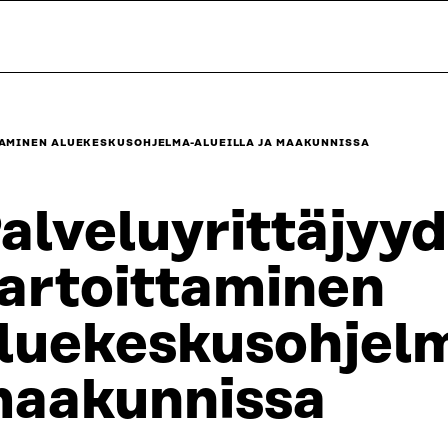
TAMINEN ALUEKESKUSOHJELMA-ALUEILLA JA MAAKUNNISSA
alveluyrittäjyy
artoittaminen
luekeskusohjelma
aakunnissa