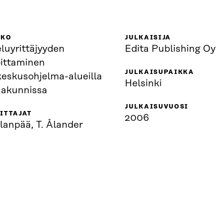
KKO
JULKAISIJA
luyrittäjyyden
Edita Publishing Oy
oittaminen
JULKAISUPAIKKA
keskusohjelma-alueilla
Helsinki
aakunnissa
JULKAISUVUOSI
ITTAJAT
2006
llanpää, T. Ålander