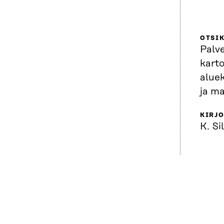
OTSI
Palve
kart
alue
ja m
KIRJO
K. Si