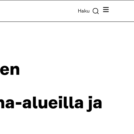
Valikko
Haku
den
-alueilla ja