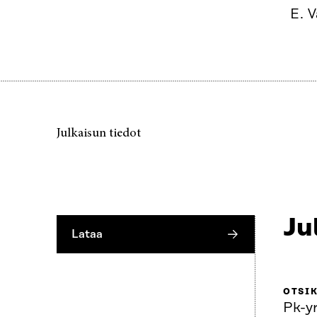
E. V
Julkaisun tiedot
Ju
Lataa
OTSI
Pk-yr