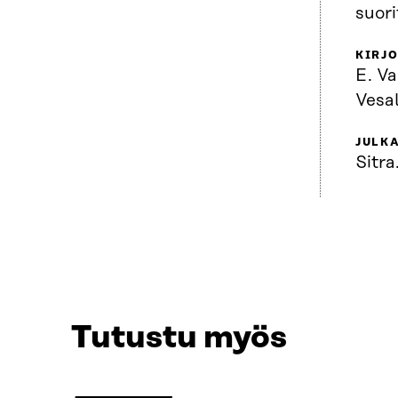
suor
KIRJO
E. Va
Vesa
JULKA
Sitra
Tutustu myös