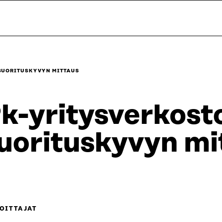
SUORITUSKYVYN MITTAUS
k-yritysverkost
uorituskyvyn mi
OITTAJAT