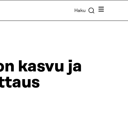
Valikko
Haku
on kasvu ja
ttaus