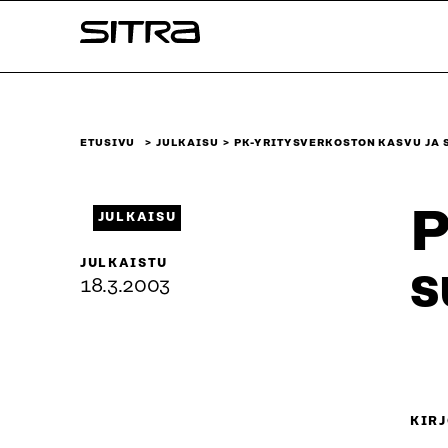
Siirry
Sitra
suoraan
sisältöön
↓
ETUSIVU
JULKAISU
PK-YRITYSVERKOSTON KASVU JA 
P
JULKAISU
JULKAISTU
s
18.3.2003
KIRJ